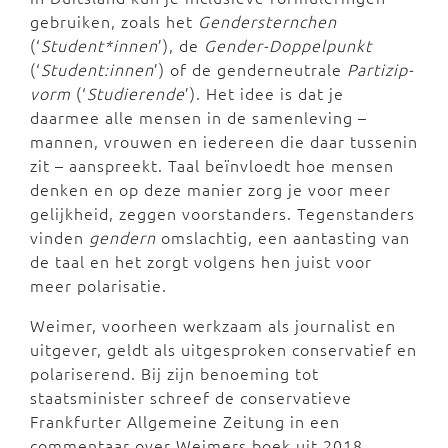
gebruiken, zoals het
Gendersternchen
(‘
Student*innen
’), de
Gender-Doppelpunkt
(‘
Student:innen
’) of de genderneutrale
Partizip-
vorm
(‘
Studierende
’). Het idee is dat je
daarmee alle mensen in de samenleving –
mannen, vrouwen en iedereen die daar tussenin
zit – aanspreekt. Taal beïnvloedt hoe mensen
denken en op deze manier zorg je voor meer
gelijkheid, zeggen voorstanders. Tegenstanders
vinden
gendern
omslachtig, een aantasting van
de taal en het zorgt volgens hen juist voor
meer polarisatie.
Weimer, voorheen werkzaam als journalist en
uitgever, geldt als uitgesproken conservatief en
polariserend. Bij zijn benoeming tot
staatsminister schreef de conservatieve
Frankfurter Allgemeine Zeitung in een
commentaar over Weimers boek uit 2018,