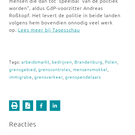
mensen die dan tot 'speelbal' van de politiek
worden", aldus GdP-voorzitter Andreas
Roßkopf. Het levert de politie in beide landen
volgens hem bovendien onnodig veel werk
op.
Lees meer bij Tagesschau
Tags:
arbeidsmarkt
,
bedrijven
,
Brandenburg
,
Polen
,
grensgebied
,
grenscontroles
,
mensensmokkel
,
immigratie
,
grensverkeer
,
grenspendelaars
Reacties