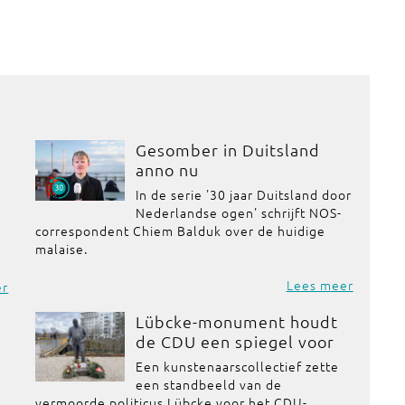
Gesomber in Duitsland
anno nu
In de serie '30 jaar Duitsland door
Nederlandse ogen' schrijft NOS-
correspondent Chiem Balduk over de huidige
malaise.
Lees meer
er
Lübcke-monument houdt
de CDU een spiegel voor
Een kunstenaarscollectief zette
een standbeeld van de
vermoorde politicus Lübcke voor het CDU-