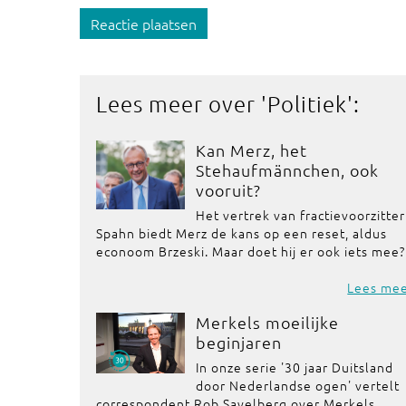
Reactie plaatsen
Lees meer over '
Politiek
':
Kan Merz, het
Stehaufmännchen, ook
vooruit?
Het vertrek van fractievoorzitter
Spahn biedt Merz de kans op een reset, aldus
econoom Brzeski. Maar doet hij er ook iets mee?
Lees me
Merkels moeilijke
beginjaren
In onze serie '30 jaar Duitsland
door Nederlandse ogen' vertelt
correspondent Rob Savelberg over Merkels