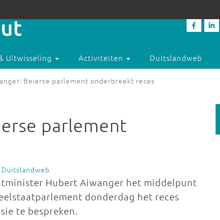
& Uitwisseling
Activiteiten
Duitslandweb
wanger: Beierse parlement onderbreekt reces
ierse parlement
 Duitslandweb
aatminister Hubert Aiwanger het middelpunt
 deelstaatparlement donderdag het reces
sie te bespreken.