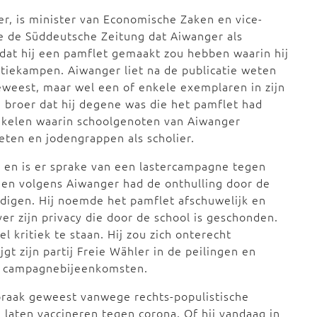
er, is minister van Economische Zaken en vice-
e de Süddeutsche Zeitung dat Aiwanger als
mdat hij een pamflet gemaakt zou hebben waarin hij
atiekampen. Aiwanger liet na de publicatie weten
geweest, maar wel een of enkele exemplaren in zijn
 broer dat hij degene was die het pamflet had
tikelen waarin schoolgenoten van Aiwanger
oeten en jodengrappen als scholier.
 en is er sprake van een lastercampagne tegen
n en volgens Aiwanger had de onthulling door de
digen. Hij noemde het pamflet afschuwelijk en
r zijn privacy die door de school is geschonden.
kritiek te staan. Hij zou zich onterecht
ijgt zijn partij Freie Wähler in de peilingen en
op campagnebijeenkomsten.
spraak geweest vanwege rechts-populistische
 laten vaccineren tegen corona. Of hij vandaag in