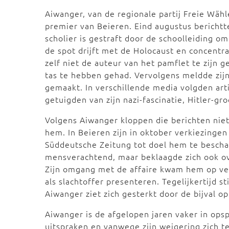
Aiwanger, van de regionale partij Freie Wähl
premier van Beieren. Eind augustus berichtt
scholier is gestraft door de schoolleiding o
de spot drijft met de Holocaust en concentr
zelf niet de auteur van het pamflet te zijn 
tas te hebben gehad. Vervolgens meldde zijn
gemaakt. In verschillende media volgden ar
getuigden van zijn nazi-fascinatie, Hitler-gr
Volgens Aiwanger kloppen die berichten niet
hem. In Beieren zijn in oktober verkiezinge
Süddeutsche Zeitung tot doel hem te bescha
mensverachtend, maar beklaagde zich ook ove
Zijn omgang met de affaire kwam hem op veel 
als slachtoffer presenteren. Tegelijkertijd st
Aiwanger ziet zich gesterkt door de bijval 
Aiwanger is de afgelopen jaren vaker in op
uitspraken en vanwege zijn weigering zich te