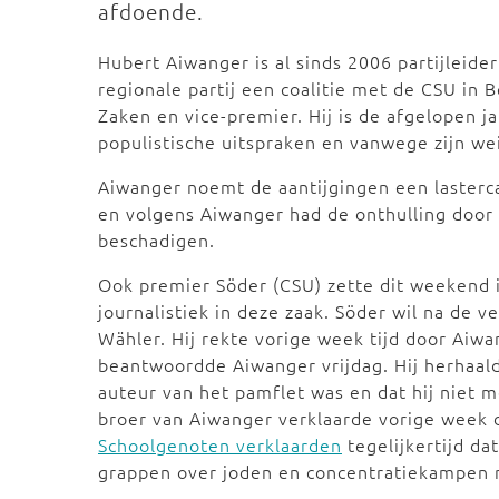
afdoende.
Hubert Aiwanger is al sinds 2006 partijleide
regionale partij een coalitie met de CSU in 
Zaken en vice-premier. Hij is de afgelopen 
populistische uitspraken en vanwege zijn wei
Aiwanger noemt de aantijgingen een lasterca
en volgens Aiwanger had de onthulling door
beschadigen.
Ook premier Söder (CSU) zette dit weekend i
journalistiek in deze zaak. Söder wil na de 
Wähler. Hij rekte vorige week tijd door Aiwa
beantwoordde Aiwanger vrijdag. Hij herhaalde
auteur van het pamflet was en dat hij niet m
broer van Aiwanger verklaarde vorige week d
Schoolgenoten verklaarden
tegelijkertijd da
grappen over joden en concentratiekampen 