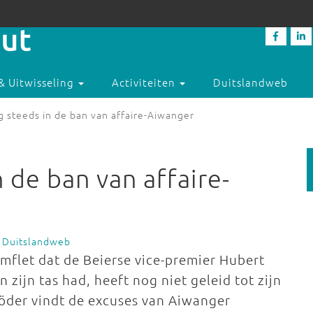
& Uitwisseling
Activiteiten
Duitslandweb
 steeds in de ban van affaire-Aiwanger
 de ban van affaire-
 Duitslandweb
mflet dat de Beierse vice-premier Hubert
 zijn tas had, heeft nog niet geleid tot zijn
öder vindt de excuses van Aiwanger