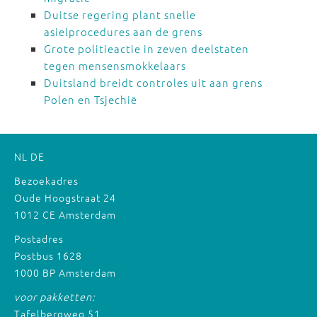
Duitse regering plant snelle
asielprocedures aan de grens
Grote politieactie in zeven deelstaten
tegen mensensmokkelaars
Duitsland breidt controles uit aan grens
Polen en Tsjechië
NL
DE
Bezoekadres
Oude Hoogstraat 24
1012 CE Amsterdam
Postadres
Postbus 1628
1000 BP Amsterdam
voor pakketten:
Tafelbergweg 51