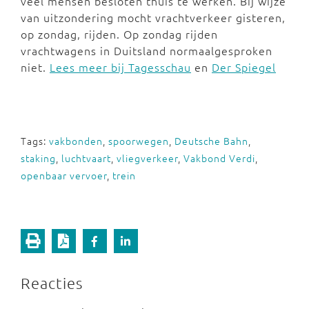
veel mensen besloten thuis te werken. Bij wijze
van uitzondering mocht vrachtverkeer gisteren,
op zondag, rijden. Op zondag rijden
vrachtwagens in Duitsland normaalgesproken
niet.
Lees meer bij Tagesschau
en
Der Spiegel
Tags:
vakbonden
,
spoorwegen
,
Deutsche Bahn
,
staking
,
luchtvaart
,
vliegverkeer
,
Vakbond Verdi
,
openbaar vervoer
,
trein
Reacties