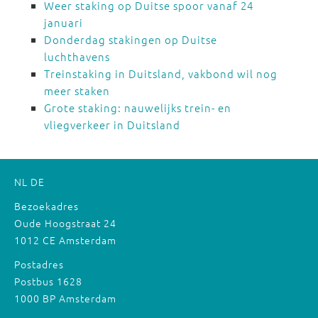
Weer staking op Duitse spoor vanaf 24
januari
Donderdag stakingen op Duitse
luchthavens
Treinstaking in Duitsland, vakbond wil nog
meer staken
Grote staking: nauwelijks trein- en
vliegverkeer in Duitsland
NL
DE
Bezoekadres
Oude Hoogstraat 24
1012 CE Amsterdam
Postadres
Postbus 1628
1000 BP Amsterdam