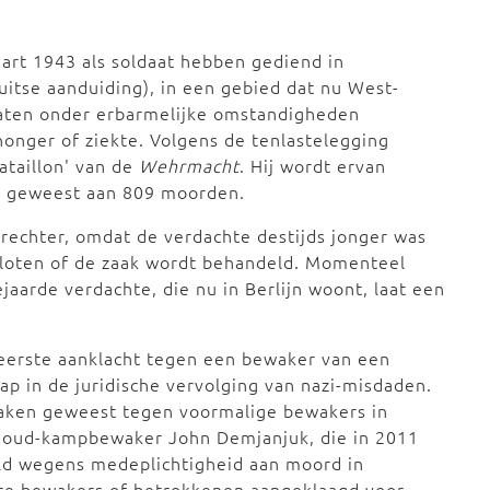
rt 1943 als soldaat hebben gediend in
tse aanduiding), in een gebied dat nu West-
daten onder erbarmelijke omstandigheden
onger of ziekte. Volgens de tenlastelegging
taillon' van de
Wehrmacht
. Hij wordt ervan
jn geweest aan 809 moorden.
rechter, omdat de verdachte destijds jonger was
esloten of de zaak wordt behandeld. Momenteel
arde verdachte, die nu in Berlijn woont, laat een
eerste aanklacht tegen een bewaker van een
p in de juridische vervolging van nazi-misdaden.
zaken geweest tegen voormalige bewakers in
n oud-kampbewaker John Demjanjuk, die in 2011
eld wegens medeplichtigheid aan moord in
ere bewakers of betrokkenen aangeklaagd voor