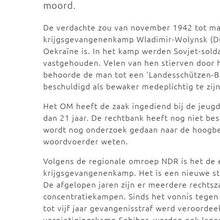
moord.
De verdachte zou van november 1942 tot maa
krijgsgevangenenkamp Wladimir-Wolynsk (Dui
Oekraïne is. In het kamp werden Sovjet-sol
vastgehouden. Velen van hen stierven door h
behoorde de man tot een 'Landesschützen-Ba
beschuldigd als bewaker medeplichtig te zi
Het OM heeft de zaak ingediend bij de jeugd
dan 21 jaar. De rechtbank heeft nog niet b
wordt nog onderzoek gedaan naar de hoogbeja
woordvoerder weten.
Volgens de regionale omroep NDR is het de 
krijgsgevangenenkamp. Het is een nieuwe sta
De afgelopen jaren zijn er meerdere rechts
concentratiekampen. Sinds het vonnis tege
tot vijf jaar gevangenisstraf werd veroorde
vernietigingskamp Sobibor, worden ook lag