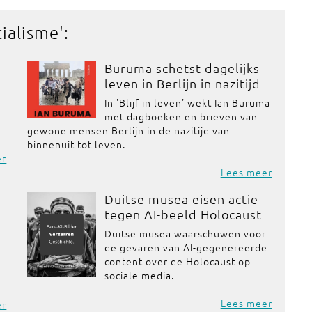
cialisme
':
Buruma schetst dagelijks
leven in Berlijn in nazitijd
In 'Blijf in leven' wekt Ian Buruma
met dagboeken en brieven van
gewone mensen Berlijn in de nazitijd van
binnenuit tot leven.
er
Lees meer
Duitse musea eisen actie
tegen AI-beeld Holocaust
Duitse musea waarschuwen voor
de gevaren van AI-gegenereerde
e
content over de Holocaust op
sociale media.
Lees meer
er