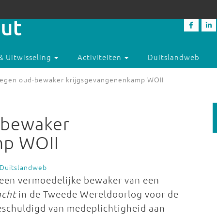
& Uitwisseling
Activiteiten
Duitslandweb
tegen oud-bewaker krijgsgevangenenkamp WOII
-bewaker
mp WOII
 Duitslandweb
l een vermoedelijke bewaker van een
acht
in de Tweede Wereldoorlog voor de
eschuldigd van medeplichtigheid aan