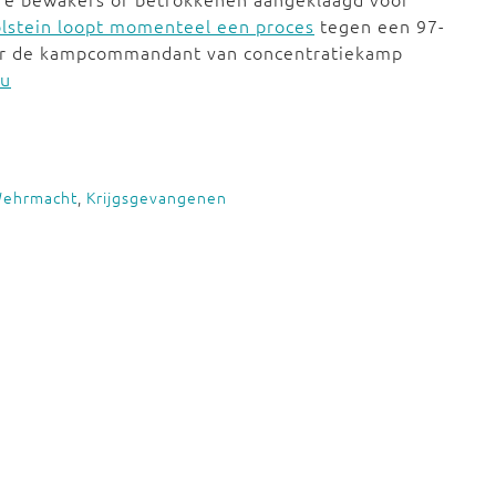
olstein loopt momenteel een proces
tegen een 97-
voor de kampcommandant van concentratiekamp
au
ehrmacht
,
Krijgsgevangenen