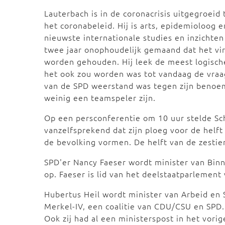
Lauterbach is in de coronacrisis uitgegroei
het coronabeleid. Hij is arts, epidemioloog
nieuwste internationale studies en inzichten
twee jaar onophoudelijk gemaand dat het v
worden gehouden. Hij leek de meest logische
het ook zou worden was tot vandaag de vraa
van de SPD weerstand was tegen zijn benoemi
weinig een teamspeler zijn.
Op een persconferentie om 10 uur stelde Sc
vanzelfsprekend dat zijn ploeg voor de helf
de bevolking vormen. De helft van de zestien
SPD'er Nancy Faeser wordt minister van Bin
op. Faeser is lid van het deelstaatparlement
Hubertus Heil wordt minister van Arbeid en S
Merkel-IV, een coalitie van CDU/CSU en SPD.
Ook zij had al een ministerspost in het vorig