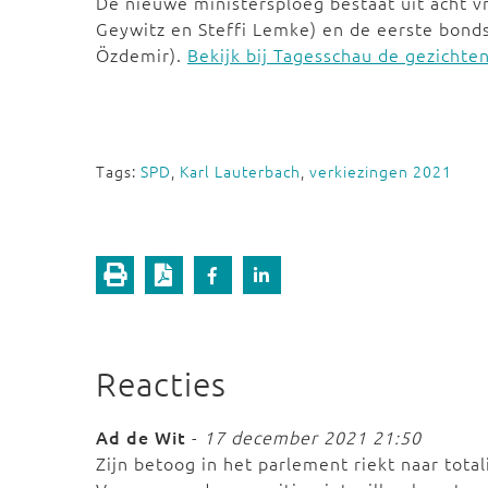
De nieuwe ministersploeg bestaat uit acht 
Geywitz en Steffi Lemke) en de eerste bond
Özdemir).
Bekijk bij Tagesschau de gezichte
Tags:
SPD
,
Karl Lauterbach
,
verkiezingen 2021
Reacties
Ad de Wit
-
17 december 2021 21:50
Zijn betoog in het parlement riekt naar total