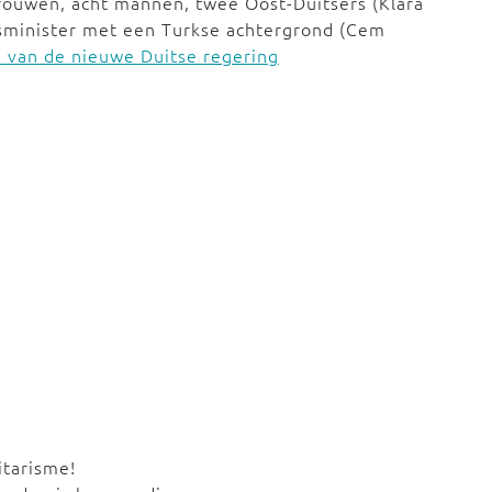
vrouwen, acht mannen, twee Oost-Duitsers (Klara
sminister met een Turkse achtergrond (Cem
n van de nieuwe Duitse regering
itarisme!