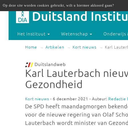
Op deze site worden cookies gebruikt, wilt u hiermee akkoord gaan?
Het instituut
Wetenschap
Onderwijs 
Home
Artikelen
Kort nieuws
Karl Laute
Duitslandweb
Karl Lauterbach nieu
Gezondheid
Kort nieuws
- 6 december 2021 - Auteur:
Redactie
De SPD heeft maandagmorgen bekendge
voor de nieuwe regering van Olaf Sch
Lauterbach wordt minister van Gezondh