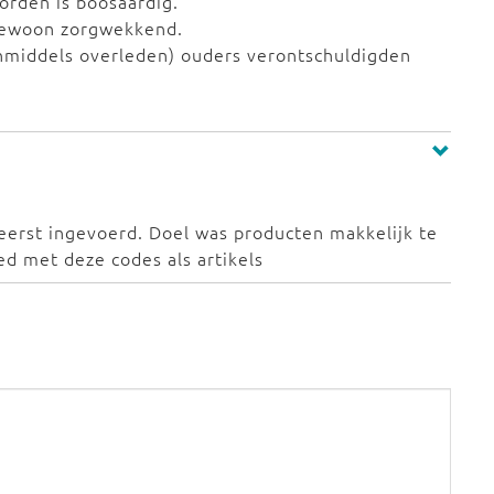
orden is boosaardig.
ngewoon zorgwekkend.
inmiddels overleden) ouders verontschuldigden
 eerst ingevoerd. Doel was producten makkelijk te
 met deze codes als artikels