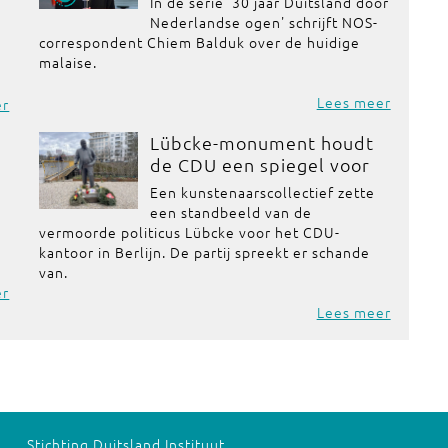
In de serie '30 jaar Duitsland door
Nederlandse ogen' schrijft NOS-
correspondent Chiem Balduk over de huidige
malaise.
Lees meer
er
Lübcke-monument houdt
de CDU een spiegel voor
Een kunstenaarscollectief zette
een standbeeld van de
vermoorde politicus Lübcke voor het CDU-
kantoor in Berlijn. De partij spreekt er schande
van.
er
Lees meer
Stichting Duitsland Instituut