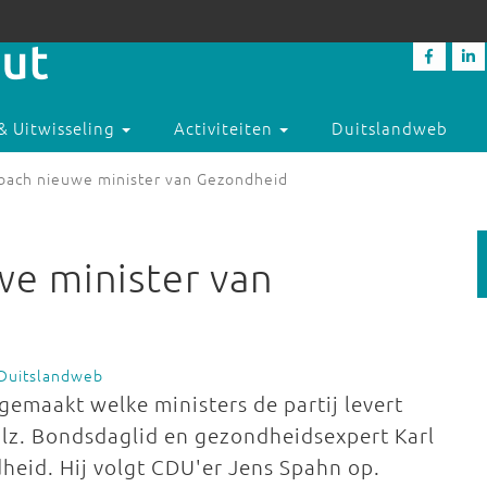
& Uitwisseling
Activiteiten
Duitslandweb
rbach nieuwe minister van Gezondheid
we minister van
 Duitslandweb
maakt welke ministers de partij levert
olz. Bondsdaglid en gezondheidsexpert Karl
eid. Hij volgt CDU'er Jens Spahn op.