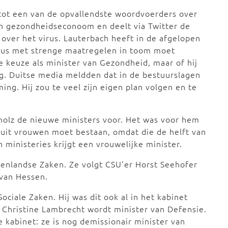
d tot een van de opvallendste woordvoerders over
 en gezondheidseconoom en deelt via Twitter de
 over het virus. Lauterbach heeft in de afgelopen
irus met strenge maatregelen in toom moet
 keuze als minister van Gezondheid, maar of hij
g. Duitse media meldden dat in de bestuurslagen
ng. Hij zou te veel zijn eigen plan volgen en te
holz de nieuwe ministers voor. Het was voor hem
t uit vrouwen moet bestaan, omdat die de helft van
 ministeries krijgt een vrouwelijke minister.
nenlandse Zaken. Ze volgt CSU'er Horst Seehofer
 van Hessen.
ociale Zaken. Hij was dit ook al in het kabinet
 Christine Lambrecht wordt minister van Defensie.
e kabinet: ze is nog demissionair minister van