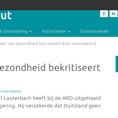
& Uitwisseling
Activiteiten
Duitslandweb
ster van Gezondheid bekritiseert Brits coronabeleid
Gezondheid bekritiseert
uitslandweb
l Lauterbach heeft bij de ARD uitgehaald
gering. Hij verzekerde dat Duitsland geen