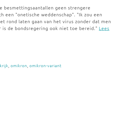
e besmettingsaantallen geen strengere
ch een "onetische weddenschap". "Ik zou een
het rond laten gaan van het virus zonder dat men
r is de bondsregering ook niet toe bereid."
Lees
rijk
,
omikron
,
omikron-variant