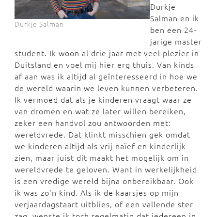
Durkje
Salman en ik
Durkje Salman
ben een 24-
jarige master
student. Ik woon al drie jaar met veel plezier in
Duitsland en voel mij hier erg thuis. Van kinds
af aan was ik altijd al geïnteresseerd in hoe we
de wereld waarin we leven kunnen verbeteren.
Ik vermoed dat als je kinderen vraagt waar ze
van dromen en wat ze later willen bereiken,
zeker een handvol zou antwoorden met:
wereldvrede. Dat klinkt misschien gek omdat
we kinderen altijd als vrij naïef en kinderlijk
zien, maar juist dit maakt het mogelijk om in
wereldvrede te geloven. Want in werkelijkheid
is een vredige wereld bijna onbereikbaar. Ook
ik was zo’n kind. Als ik de kaarsjes op mijn
verjaardagstaart uitblies, of een vallende ster
zag, wenste ik toch regelmatig dat iedereen in