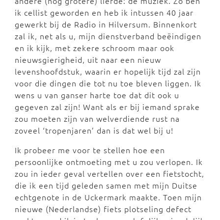
andere (nog grotere) liefde: de muziek. Zo ben
ik cellist geworden en heb ik intussen 40 jaar
gewerkt bij de Radio in Hilversum. Binnenkort
zal ik, net als u, mijn dienstverband beëindigen
en ik kijk, met zekere schroom maar ook
nieuwsgierigheid, uit naar een nieuw
levenshoofdstuk, waarin er hopelijk tijd zal zijn
voor die dingen die tot nu toe bleven liggen. Ik
wens u van ganser harte toe dat dit ook u
gegeven zal zijn! Want als er bij iemand sprake
zou moeten zijn van welverdiende rust na
zoveel ‘tropenjaren’ dan is dat wel bij u!
Ik probeer me voor te stellen hoe een
persoonlijke ontmoeting met u zou verlopen. Ik
zou in ieder geval vertellen over een fietstocht,
die ik een tijd geleden samen met mijn Duitse
echtgenote in de Uckermark maakte. Toen mijn
nieuwe (Nederlandse) fiets plotseling defect