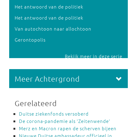
Het antwoord van de politiek
Het antwoord van de politiek
Van autochtoon naar allochtoon
Gerontopolis
Bekijk meer in deze serie
Meer Achtergrond
Gerelateerd
Duitse ziekenfonds versoberd
De corona-pandemie als 'Zeitenwende'
Merz en Macron rapen de scherven bijeen
Nieuwe Duitse ambassadeur officieel in