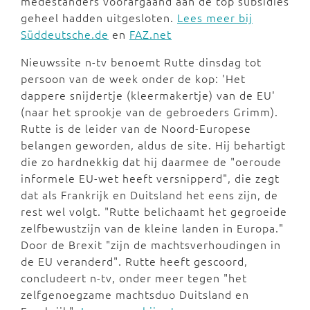
medestanders voorafgaand aan de top subsidies
geheel hadden uitgesloten.
Lees meer bij
Süddeutsche.de
en
FAZ.net
Nieuwssite n-tv benoemt Rutte dinsdag tot
persoon van de week onder de kop: 'Het
dappere snijdertje (kleermakertje) van de EU'
(naar het sprookje van de gebroeders Grimm).
Rutte is de leider van de Noord-Europese
belangen geworden, aldus de site. Hij behartigt
die zo hardnekkig dat hij daarmee de "oeroude
informele EU-wet heeft versnipperd", die zegt
dat als Frankrijk en Duitsland het eens zijn, de
rest wel volgt. "Rutte belichaamt het gegroeide
zelfbewustzijn van de kleine landen in Europa."
Door de Brexit "zijn de machtsverhoudingen in
de EU veranderd". Rutte heeft gescoord,
concludeert n-tv, onder meer tegen "het
zelfgenoegzame machtsduo Duitsland en