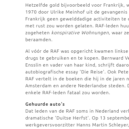
Hetzelfde gold bijvoorbeeld voor Frankrijk,
1970 door Ulrike Meinhof uit de gevangenis 
Frankrijk geen gewelddadige activiteiten te 
met rust zou worden gelaten. RAF-leden hu
zogeheten
konspirative Wohnungen
, waar z
beraamden.
Al vóór de RAF was opgericht kwamen links
drugs te gebruiken en te kopen. Bernward V
Ensslin en vader van haar kind, schrijft daa
autobiografische essay 'Die Reise'. Ook Pet
RAF vertelt in de boeken die hij in de jaren
Amsterdam en andere Nederlandse steden. Da
enkele RAF-leden fataal zou worden.
Gehuurde auto's
Dat leden van de RAF soms in Nederland ver
dramatische 'Duitse Herfst'. Op 13 septemb
werkgeversvoorzitter Hanns Martin Schleyer