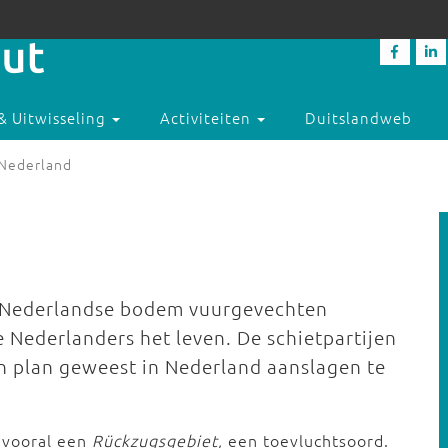
& Uitwisseling
Activiteiten
Duitslandweb
 Nederland
p Nederlandse bodem vuurgevechten
ie Nederlanders het leven. De schietpartijen
an plan geweest in Nederland aanslagen te
 vooral een
Rückzugsgebiet,
een toevluchtsoord.