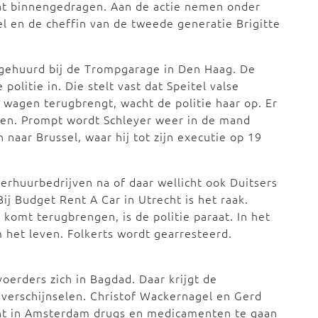
at binnengedragen. Aan de actie nemen onder
l en de cheffin van de tweede generatie Brigitte
o gehuurd bij de Trompgarage in Den Haag. De
politie in. Die stelt vast dat Speitel valse
wagen terugbrengt, wacht de politie haar op. Er
men. Prompt wordt Schleyer weer in de mand
 naar Brussel, waar hij tot zijn executie op 19
erhuurbedrijven na of daar wellicht ook Duitsers
j Budget Rent A Car in Utrecht is het raak.
 komt terugbrengen, is de politie paraat. In het
het leven. Folkerts wordt gearresteerd.
oerders zich in Bagdad. Daar krijgt de
verschijnselen. Christof Wackernagel en Gerd
ht in Amsterdam drugs en medicamenten te gaan