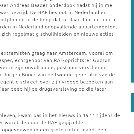
 waar Andreas Baader onderdook nadat hij in mei
was bevrijd. De RAF besloot in Nederland en
ontplooien in de hoop dat ze daar door de politie
urden in Nederland onopvallende appartementen,
e zich regelmatig schuilhielden en nieuwe acties
e extremisten graag naar Amsterdam, vooral om
esper, echtgenoot van RAF-oprichtster Gudrun
rover in zijn onvoltooide, postuum verschenen
er-Jürgen Boock van de tweede generatie van de
 negentig schreef over zijn vroege bezoeken aan
ar deed hij de drugsverslaving op die later
bleven, kwam pas in het nieuws in 1977 tijdens de
er wordt de door de RAF gegijzelde
, opgevouwen in een grote rieten mand, een