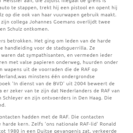
issler aan, die zojuist illegaal de grens is
to te stappen, trekt hij een pistool en opent hij
ulz op die ook van haar vuurwapen gebruik maakt.
 zijn collega Johannes Goemans overlijdt twee
 en Schulz ontkomen.
ders betrokken. Het ging om leden van de harde
de handleiding voor de stadsguerrilla. Ze
l waren dat sympathisanten, en vermeden ieder
waren met valse papieren onderweg, huurden onder
n wapens uit de voorraden die de RAF op
ederland,was minstens één ondergrondse
n boek 'In dienst van de BVD' uit 2004 beweert de
ra er zeker van te zijn dat Nederlanders de RAF van
n Schleyer en zijn ontvoerders in Den Haag. Die
nd.
contacten hadden met de RAF. Die contacten
 harde kern. Zelfs 'ons nationale RAF-lid' Ronald
tot 1980 in een Duitse gevangenis zat, verkeerde