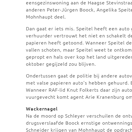
eensgezinswoning aan de Haagse Stevinstra
anderen Peter-Jürgen Boock, Angelika Speite
Mohnhaupt deel.
Dan gaat er iets mis. Speitel heeft een aut
verhuurder vertrouwt het niet en schakelt de 
papieren heeft getoond. Wanneer Speitel de 
vallen schoten, maar Speitel weet te ontko
gepropt en hals over kop het land uitgereden
oktober gegijzeld zou blijven.
Ondertussen gaat de politie bij andere autov
met valse papieren auto's hebben gehuurd. Bi
Wanneer RAF-lid Knut Folkerts daar zijn auto
vuurgevecht komt agent Arie Kranenburg om 
Wackernagel
Na de moord op Schleyer verschuilen de ontv
drugsverslaafde Boock ernstige ontwennings
Schneider krijgen van Mohnhaupt de opdrac