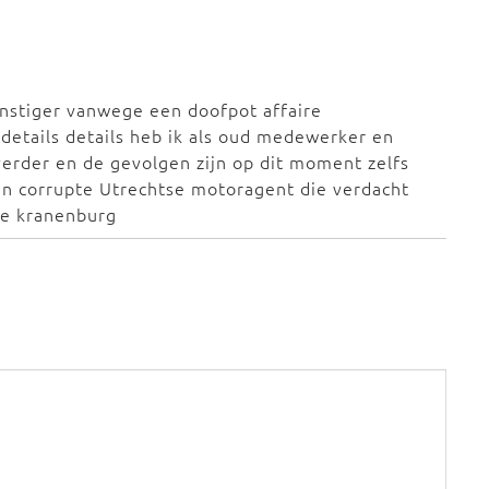
ernstiger vanwege een doofpot affaire
 details details heb ik als oud medewerker en
 verder en de gevolgen zijn op dit moment zelfs
źgn corrupte Utrechtse motoragent die verdacht
rie kranenburg