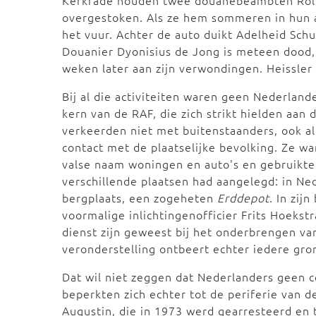
Kerkrade houden twee douanebeambten Rolf He
overgestoken. Als ze hem sommeren in hun au
het vuur. Achter de auto duikt Adelheid Sch
Douanier Dyonisius de Jong is meteen dood,
weken later aan zijn verwondingen. Heissler
Bij al die activiteiten waren geen Nederlan
kern van de RAF, die zich strikt hielden aan 
verkeerden niet met buitenstaanders, ook a
contact met de plaatselijke bevolking. Ze 
valse naam woningen en auto's en gebruikte
verschillende plaatsen had aangelegd: in N
bergplaats, een zogeheten
Erddepot
. In zij
voormalige inlichtingenofficier Frits Hoekst
dienst zijn geweest bij het onderbrengen va
veronderstelling ontbeert echter iedere gro
Dat wil niet zeggen dat Nederlanders geen 
beperkten zich echter tot de periferie van de
Augustin, die in 1973 werd gearresteerd en 