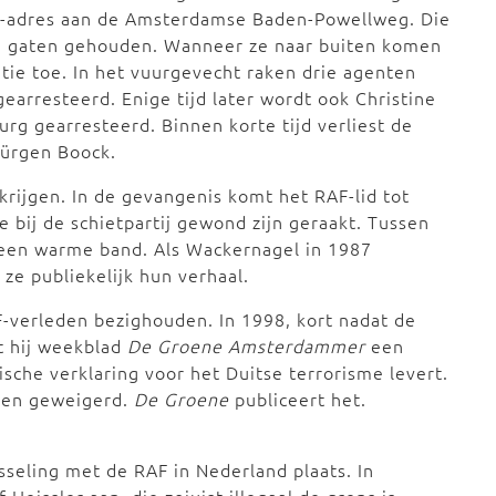
F-adres aan de Amsterdamse Baden-Powellweg. Die
de gaten gehouden. Wanneer ze naar buiten komen
itie toe. In het vuurgevecht raken drie agenten
arresteerd. Enige tijd later wordt ook Christine
rg gearresteerd. Binnen korte tijd verliest de
Jürgen Boock.
rijgen. In de gevangenis komt het RAF-lid tot
ie bij de schietpartij gewond zijn geraakt. Tussen
een warme band. Als Wackernagel in 1987
ze publiekelijk hun verhaal.
F-verleden bezighouden. In 1998, kort nadat de
dt hij weekblad
De Groene Amsterdammer
een
ische verklaring voor het Duitse terrorisme levert.
nten geweigerd.
De Groene
publiceert het.
sseling met de RAF in Nederland plaats. In