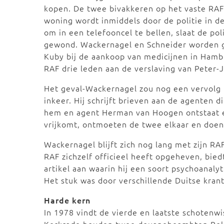
kopen. De twee bivakkeren op het vaste RA
woning wordt inmiddels door de politie in 
om in een telefooncel te bellen, slaat de pol
gewond. Wackernagel en Schneider worden ge
Kuby bij de aankoop van medicijnen in Hambu
RAF drie leden aan de verslaving van Peter-
Het geval-Wackernagel zou nog een vervolg k
inkeer. Hij schrijft brieven aan de agenten d
hem en agent Herman van Hoogen ontstaat 
vrijkomt, ontmoeten de twee elkaar en doen 
Wackernagel blijft zich nog lang met zijn RA
RAF zichzelf officieel heeft opgeheven, bie
artikel aan waarin hij een soort psychoanalyt
Het stuk was door verschillende Duitse kra
Harde kern
In 1978 vindt de vierde en laatste schotenwi