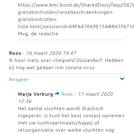
https://www.bmi.bund.de/SharedDocs/faqs/DE/
grenzkontrollen/reisebeschraenkungen-
grenzkontrollen-
liste.html;jsessionid=69F6A7069E15AB8A7FA7
Mvg, de redactie
Roos
-
16 maart 2020 19:47
Ik hoor niets over vliegveld Düsseldorf. Hebben
zij nog wat gedaan ivm corona virus
Reageer
Marja Verburg
Roos
-
17 maart 2020
12:36
Het aantal vluchten wordt drastisch
ingeperkt. U kunt het best contact opnemen
met uw luchtvaartmaatschappij of
reisorganisatie over welke vluchten nog