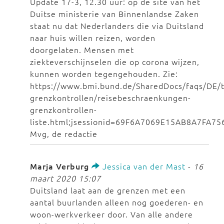
Update 17-3, 12.30 uur: op de site van het
Duitse ministerie van Binnenlandse Zaken
staat nu dat Nederlanders die via Duitsland
naar huis willen reizen, worden
doorgelaten. Mensen met
ziekteverschijnselen die op corona wijzen,
kunnen worden tegengehouden. Zie:
https://www.bmi.bund.de/SharedDocs/faqs/DE/
grenzkontrollen/reisebeschraenkungen-
grenzkontrollen-
liste.html;jsessionid=69F6A7069E15AB8A7FA7
Mvg, de redactie
Marja Verburg
Jessica van der Mast
-
16
maart 2020 15:07
Duitsland laat aan de grenzen met een
aantal buurlanden alleen nog goederen- en
woon-werkverkeer door. Van alle andere