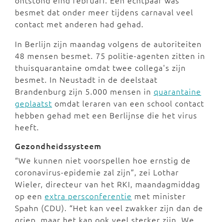
ontstond eind februari. Een echtpaar was
besmet dat onder meer tijdens carnaval veel
contact met anderen had gehad.
In Berlijn zijn maandag volgens de autoriteiten
48 mensen besmet. 75 politie-agenten zitten in
thuisquarantaine omdat twee collega's zijn
besmet. In Neustadt in de deelstaat
Brandenburg zijn 5.000 mensen in
quarantaine
geplaatst
omdat leraren van een school contact
hebben gehad met een Berlijnse die het virus
heeft.
Gezondheidssysteem
“We kunnen niet voorspellen hoe ernstig de
coronavirus-epidemie zal zijn”, zei Lothar
Wieler, directeur van het RKI, maandagmiddag
op een
extra persconferentie
met minister
Spahn (CDU). “Het kan veel zwakker zijn dan de
griep, maar het kan ook veel sterker zijn. We