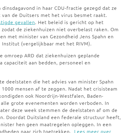
a dinsdagavond in haar CDU-fractie gezegd dat ze
 van de Duitsers met het virus besmet raakt.
tigde gevallen
. Het beleid is gericht op het
 zodat de ziekenhuizen niet overbelast raken. Om
men met minister van Gezondheid Jens Spahn en
 Institut (vergelijkbaar met het RIVM).
tse omroep ARD dat ziekenhuizen geplande
ra capaciteit aan bedden, personeel en
te deelstaten die het advies van minister Spahn
1000 mensen af te zeggen. Nadat het crisisteam
 kondigden ook Noordrijn-Westfalen, Baden-
alle grote evenementen worden verboden. In
. Later deze week stemmen de deelstaten af om de
en. Doordat Duitsland een federale structuur heeft,
inister hen geen maatregelen opleggen. In een
egdheden naar zich toetrekken.
Lees meer over