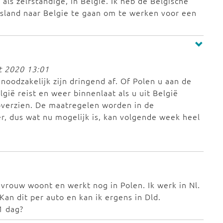
als zelfstandige, in Belgie. Ik heb de Belgische
itsland naar Belgie te gaan om te werken voor een
t 2020 13:01
t noodzakelijk zijn dringend af. Of Polen u aan de
lgië reist en weer binnenlaat als u uit België
 overzien. De maatregelen worden in de
r, dus wat nu mogelijk is, kan volgende week heel
 vrouw woont en werkt nog in Polen. Ik werk in Nl.
Kan dit per auto en kan ik ergens in Dld.
1 dag?