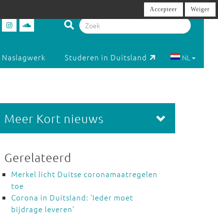
Accepteer
Weiger
Naslagwerk
Studeren in Duitsland
NL
Meer Kort nieuws
Gerelateerd
Merkel licht Duitse coronamaatregelen
toe
Corona in Duitsland: ‘Ieder moet
bijdrage leveren’