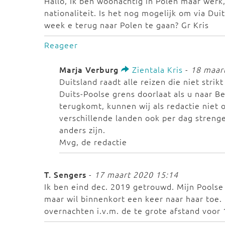
Hallo, Ik ben woonachtig in Polen maar werk, 
nationaliteit. Is het nog mogelijk om via Du
week e terug naar Polen te gaan? Gr Kris
Reageer
Marja Verburg
Zientala Kris
-
18 maar
Duitsland raadt alle reizen die niet strik
Duits-Poolse grens doorlaat als u naar Be
terugkomt, kunnen wij als redactie niet
verschillende landen ook per dag strenge
anders zijn.
Mvg, de redactie
T. Sengers
-
17 maart 2020 15:14
Ik ben eind dec. 2019 getrouwd. Mijn Poolse
maar wil binnenkort een keer naar haar toe. 
overnachten i.v.m. de te grote afstand voor 