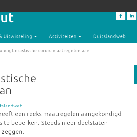
& Uitwisseling
Activiteiten
Duitslandweb
kondigt drastische coronamaatregelen aan
stische
aan
itslandweb
 heeft een reeks maatregelen aangekondigd
s te beperken. Steeds meer deelstaten
e zeggen.