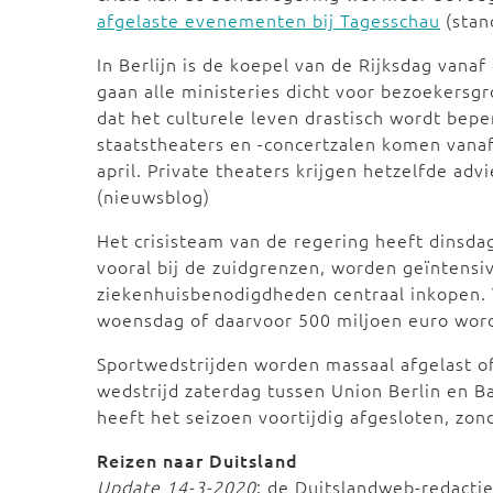
afgelaste evenementen bij Tagesschau
(stan
In Berlijn is de koepel van de Rijksdag vana
gaan alle ministeries dicht voor bezoekersg
dat het culturele leven drastisch wordt bepe
staatstheaters en -concertzalen komen vanaf
april. Private theaters krijgen hetzelfde adv
(nieuwsblog)
Het crisisteam van de regering heeft dinsd
vooral bij de zuidgrenzen, worden geïntensi
ziekenhuisbenodigdheden centraal inkopen. 
woensdag of daarvoor 500 miljoen euro word
Sportwedstrijden worden massaal afgelast of
wedstrijd zaterdag tussen Union Berlin en 
heeft het seizoen voortijdig afgesloten, zo
Reizen naar Duitsland
Update 14-3-2020
: de Duitslandweb-redactie