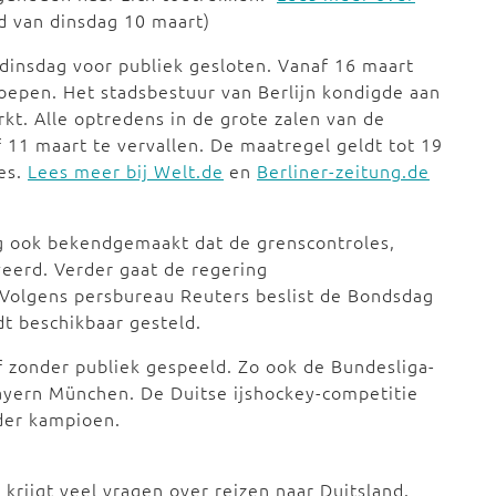
d van dinsdag 10 maart)
f dinsdag voor publiek gesloten. Vanaf 16 maart
roepen. Het stadsbestuur van Berlijn kondigde aan
rkt. Alle optredens in de grote zalen van de
 11 maart te vervallen. De maatregel geldt tot 19
ies.
Lees meer bij Welt.de
en
Berliner-zeitung.de
ag ook bekendgemaakt dat de grenscontroles,
veerd. Verder gaat de regering
Volgens persbureau Reuters beslist de Bondsdag
t beschikbaar gesteld.
 zonder publiek gespeeld. Zo ook de Bundesliga-
Bayern München. De Duitse ijshockey-competitie
nder kampioen.
 krijgt veel vragen over reizen naar Duitsland.