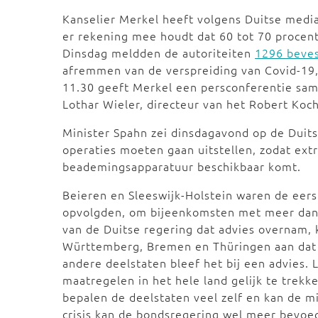
Kanselier Merkel heeft volgens Duitse medi
er rekening mee houdt dat 60 tot 70 procent
Dinsdag meldden de autoriteiten
1296 beves
afremmen van de verspreiding van Covid-19,
11.30 geeft Merkel een persconferentie sa
Lothar Wieler, directeur van het Robert Koch
Minister Spahn zei dinsdagavond op de Dui
operaties moeten gaan uitstellen, zodat ext
beademingsapparatuur beschikbaar komt.
Beieren en Sleeswijk-Holstein waren de eers
opvolgden, om bijeenkomsten met meer dan 
van de Duitse regering dat advies overnam,
Württemberg, Bremen en Thüringen aan dat 
andere deelstaten bleef het bij een advies
maatregelen in het hele land gelijk te trekk
bepalen de deelstaten veel zelf en kan de m
crisis kan de bondsregering wel meer bevo