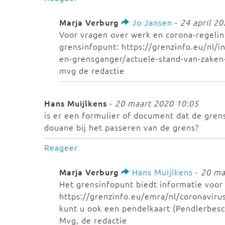
Marja Verburg
Jo Jansen
-
24 april 2
Voor vragen over werk en corona-regelin
grensinfopunt: https://grenzinfo.eu/nl/
en-grensganger/actuele-stand-van-zaken-
mvg de redactie
Hans Muijlkens
-
20 maart 2020 10:05
is er een formulier of document dat de gre
douane bij het passeren van de grens?
Reageer
Marja Verburg
Hans Muijlkens
-
20 ma
Het grensinfopunt biedt informatie voor
https://grenzinfo.eu/emra/nl/coronaviru
kunt u ook een pendelkaart (Pendlerbes
Mvg, de redactie