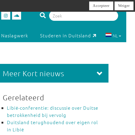
Accepteer
Weiger
Naslagwerk
Studeren in Duitsland
NL
Meer Kort nieuws
Gerelateerd
Libië-conferentie: discussie over Duitse
betrokkenheid bij vervolg
Duitsland terughoudend over eigen rol
in Libië