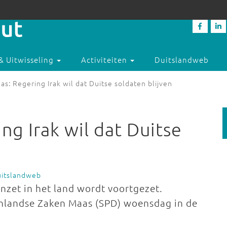
& Uitwisseling
Activiteiten
Duitslandweb
as: Regering Irak wil dat Duitse soldaten blijven
ng Irak wil dat Duitse
uitslandweb
inzet in het land wordt voortgezet.
tenlandse Zaken Maas (SPD) woensdag in de