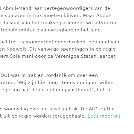
dil Abdul-Mahdi aan vertegenwoordigers van de
e soldaten in Irak moeten blijven. Maar Abdul-
 besluit van het Iraakse parlement wil uitvoeren
tionale militaire aanwezigheid in het land.
coalitie - is momenteel onderbroken, een deel van
ë en Koeweit. Dit vanwege spanningen in de regio
ssem Soleimani door de Verenigde Staten, eerder
DU) was in Irak en Jordanië om over een
praten. "Wij zijn hier nog steeds nodig en willen
 regering aan de uitnodiging vasthoudt", liet ze
e woensdag over de inzet in Irak. De AfD en Die
ct uit de regio worden teruggehaald.
Lees meer bij