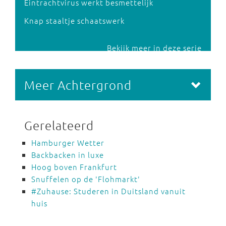
Eintrachtvirus werkt besmettelijk
Knap staaltje schaatswerk
Bekijk meer in deze serie
Meer Achtergrond
Gerelateerd
Hamburger Wetter
Backbacken in luxe
Hoog boven Frankfurt
Snuffelen op de 'Flohmarkt'
#Zuhause: Studeren in Duitsland vanuit
huis