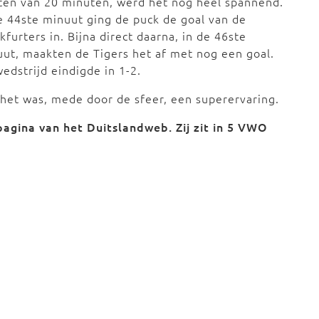
ten van 20 minuten, werd het nog heel spannend.
e 44ste minuut ging de puck de goal van de
kfurters in. Bijna direct daarna, in de 46ste
ut, maakten de Tigers het af met nog een goal.
edstrijd eindigde in 1-2.
het was, mede door de sfeer, een superervaring.
pagina van het Duitslandweb. Zij zit in 5 VWO