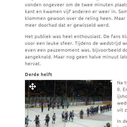
vonden ongeveer om de twee minuten plaats!
kant en kwamen vijf anderen er weer in. So
klommen gewoon over de reling heen. Maar he
meer doorhad dat er gewisseld werd.
Het publiek was heel enthousiast. De fans 
voor een leuke sfeer. Tijdens de wedstrijd w
even een pauzemoment was, bijvoorbeeld doo
aangeknald. Maar nog geen halve minuut lat
hervat.
Derde helft
Na t
0. E
ijsh
weds
uit 
In d