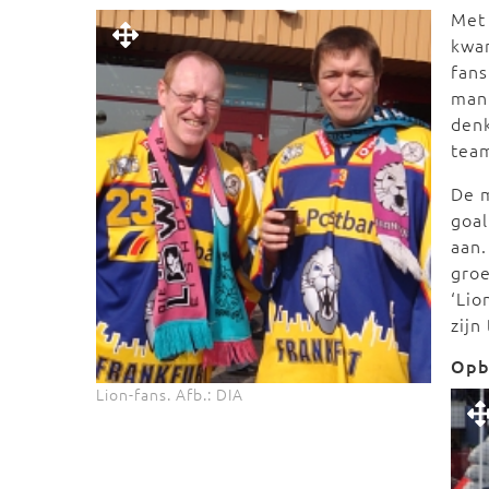
Met 
kwam
fans
mann
den
team
De m
goal
aan.
groe
‘Lio
zijn
Opb
Lion-fans. Afb.: DIA