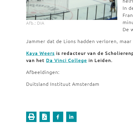
helf
In d
Fran
minu
Afb.: DIA
De w
Jammer dat de Lions hadden verloren, maar 
Kaya Weers
is redacteur van de Scholieren
van het
Da Vinci College
in Leiden.
Afbeeldingen:
Duitsland Instituut Amsterdam