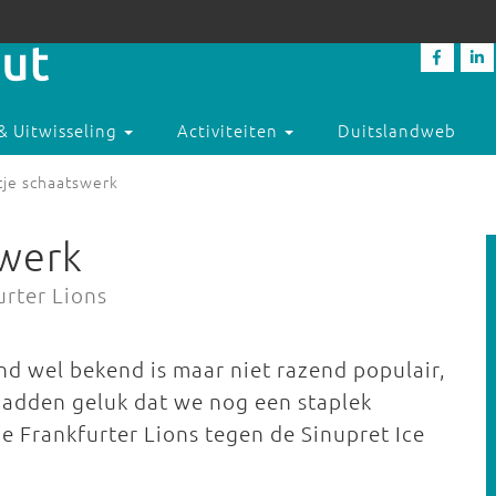
& Uitwisseling
Activiteiten
Duitslandweb
tje schaatswerk
swerk
urter Lions
and wel bekend is maar niet razend populair,
 hadden geluk dat we nog een staplek
e Frankfurter Lions tegen de Sinupret Ice