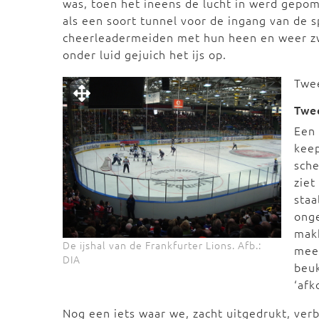
was, toen het ineens de lucht in werd gepom
als een soort tunnel voor de ingang van de 
cheerleadermeiden met hun heen en weer z
onder luid gejuich het ijs op.
Twe
Twe
Een 
keep
sche
zie
staa
onge
mak
De ijshal van de Frankfurter Lions. Afb.:
mee
DIA
beu
‘afk
Nog een iets waar we, zacht uitgedrukt, verb