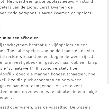
pt. Het werd een grote opblaasleeuw. Hij stond
spelers van de Lions. Eerst kwamen de
waaiende pompons. Daarna kwamen de spelers
e
e minuten afkoelen
ijshockeyteam bestaat uit vijf spelers en een
er. Toen alle spelers van beide teams én de vier
idsrechters klaarstonden, begon de wedstrijd. Je
t enorm veel gebeuk en geduw, maar ook een knap
ltje ‘schaatswerk’. Ik stond versteld hoe
looflijk goed die mannen konden schaatsen, hoe
kelijk ze die puck aannamen en hem weer
gaven aan een teamgenoot. Als ze te veel
kten, moesten ze even twee minuten in een hokje
oelen’.
aasd over waren, was de wisseltijd. De wissels