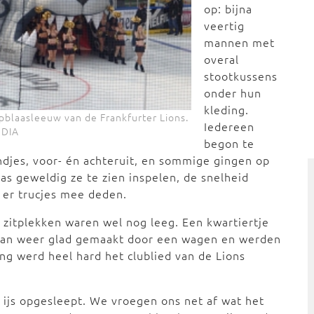
op: bijna
veertig
mannen met
overal
stootkussens
onder hun
kleding.
pblaasleeuw van de Frankfurter Lions.
Iedereen
 DIA
begon te
djes, voor- én achteruit, en sommige gingen op
as geweldig ze te zien inspelen, de snelheid
 er trucjes mee deden.
zitplekken waren wel nog leeg. Een kwartiertje
 baan weer glad gemaakt door een wagen en werden
ng werd heel hard het clublied van de Lions
 ijs opgesleept. We vroegen ons net af wat het