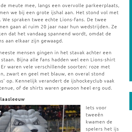
de meute mee, langs een overvolle parkeerplaats,
en we bij een grote ijshal aan. Het stond vol met
. We spraken twee echte Lions-fans. De twee
en gaan al ruim 20 jaar naar hun wedstrijden. Ze
ken dat het vandaag spannend wordt, omdat de
s aan elkaar zijn gewaagd.
eeste mensen gingen in het stavak achter een
 staan. Bijna alle fans hadden wel een Lions-shirt
 Er waren vele verschillende soorten: roze met
n, zwart en geel met blauw, en overal stond
ns’ op. Kennelijk verandert de ijshockeyclub vaak
 tenue, of de shirts waren gewoon heel erg oud.
laasleeuw
Iets voor
tweeën
kwamen de
spelers het ijs