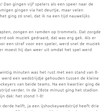
 Dan gingen vijf spelers als een speer naar de
mmigen gingen via het deurtje, maar velen
t ging zó snel, dat ik na een tijd nauwelijks
klapten, zongen en ramden op trommels. Dat zorgde
erd ook muziek gedraaid, dat was erg gek. Als er
r een straf voor een speler, werd snel de muziek
er moest hij dan weer uit omdat het spel werd
wintig minuten was het rust met een stand van 0-
r werd een wedstrijdje gehouden tussen de kleine
ockeyers van beide teams. Na een kwartier ging de
trijd verder. In de 28ste minuut ging het stadion
zijn dak: het stond 1-0!
e derde helft, ja een ijshockeywedstrijd heeft drie