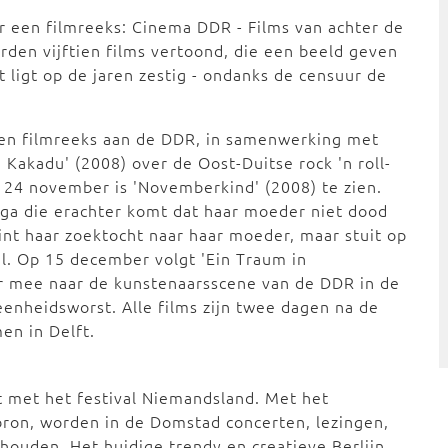
r een filmreeks: Cinema DDR - Films van achter de
en vijftien films vertoond, die een beeld geven
t ligt op de jaren zestig - ondanks de censuur de
 een filmreeks aan de DDR, in samenwerking met
 Kakadu' (2008) over de Oost-Duitse rock 'n roll-
p 24 november is 'Novemberkind' (2008) te zien.
nga die erachter komt dat haar moeder niet dood
int haar zoektocht naar haar moeder, maar stuit op
. Op 15 december volgt 'Ein Traum in
er mee naar de kunstenaarsscene van de DDR in de
eenheidsworst. Alle films zijn twee dagen na de
en in Delft.
t met het festival Niemandsland. Met het
ebron, worden in de Domstad concerten, lezingen,
houden. Het huidige trendy en creatieve Berlijn