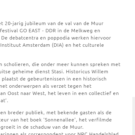
t 20-jarig jubileum van de val van de Muur
festival GO EAST - DDR in de Melkweg en
. De debatcentra en poppodia werken hiervoor
Instituut Amsterdam (DIA) en het culturele
 scholieren, die onder meer kunnen spreken met
tse geheime dienst Stasi. Historicus Willem
plaatst de gebeurtenissen in een historisch
 met onderwerpen als verzet tegen het
van Oost naar West, het leven in een collectief en
aat’.
en breder publiek, met bekende gasten als de
uteur van het boek 'Sonnenallee', het verfilmde
pgroeit in de schaduw van de Muur.
ervaringen als correspondent voor NRC Handelsblad