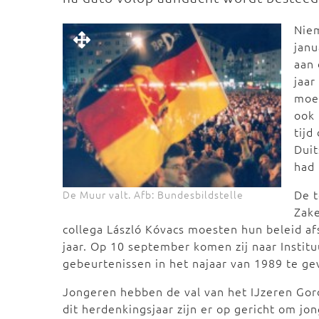
Niem
janu
aan 
jaar
moe
ook 
tijd
Duit
had 
De t
De Muur valt. Afb: Bundesbildstelle
Zake
collega László Kóvacs moesten hun beleid a
jaar. Op 10 september komen zij naar Instit
gebeurtenissen in het najaar van 1989 te ge
Jongeren hebben de val van het IJzeren Gord
dit herdenkingsjaar zijn er op gericht om 