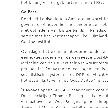
het belang van de gebeurtenissen in 1989.
Go East
Rond het Leidseplein in Amsterdam wordt he
gevierd op 6 november met onder meer het 
met optredens van Duitse bands in Paradiso
samen met het wetenschappelijke Duitsland 
Goethe Institut.
Overdag is het evenement voorbehouden aan
een ex-gevangene van de gevreesde Oost-Dui
Melching van de Universiteit van Amsterdam 
perspectief. Zo maken de leerlingen kennis
socialistische systeem in de DDR, de vlucht 
het dagelijks leven in de Oost-Duitse ‘heilst
’s Avonds opent GO EAST haar deuren voor e
Duitse schrijver Thomas Brussig. Hij is de a
verhaal over een Oost-Berlijnse puber die o
Journalist Michel Kerres vertelt over zijn 