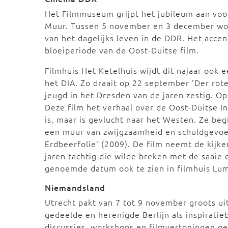
Het Filmmuseum grijpt het jubileum aan voo
Muur. Tussen 5 november en 3 december word
van het dagelijks leven in de DDR. Het accen
bloeiperiode van de Oost-Duitse film.
Filmhuis Het Ketelhuis wijdt dit najaar ook
het DIA. Zo draait op 22 september 'Der rote
jeugd in het Dresden van de jaren zestig. O
Deze film het verhaal over de Oost-Duitse I
is, maar is gevlucht naar het Westen. Ze beg
een muur van zwijgzaamheid en schuldgevoel
Erdbeerfolie' (2009). De film neemt de kijk
jaren tachtig die wilde breken met de saaie 
genoemde datum ook te zien in filmhuis Lum
Niemandsland
Utrecht pakt van 7 tot 9 november groots ui
gedeelde en herenigde Berlijn als inspirati
discussies, workshops en filmvertoningen ge