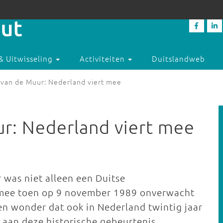
& Uitwisseling
Activiteiten
Duitslandweb
l van de Muur: Nederland viert mee
ur: Nederland viert mee
 was niet alleen een Duitse
 mee toen op 9 november 1989 onverwacht
n wonder dat ook in Nederland twintig jaar
aan deze historische gebeurtenis.