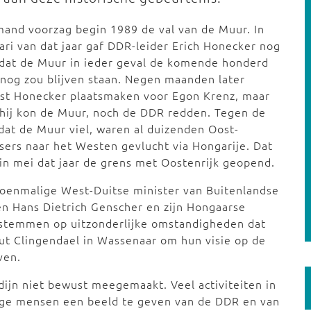
and voorzag begin 1989 de val van de Muur. In
ari van dat jaar gaf DDR-leider Erich Honecker nog
dat de Muur in ieder geval de komende honderd
 nog zou blijven staan. Negen maanden later
st Honecker plaatsmaken voor Egon Krenz, maar
hij kon de Muur, noch de DDR redden. Tegen de
 dat de Muur viel, waren al duizenden Oost-
sers naar het Westen gevlucht via Hongarije. Dat
in mei dat jaar de grens met Oostenrijk geopend.
oenmalige West-Duitse minister van Buitenlandse
n Hans Dietrich Genscher en zijn Hongaarse
fstemmen op uitzonderlijke omstandigheden dat
uut Clingendael in Wassenaar om hun visie op de
ven.
ijn niet bewust meegemaakt. Veel activiteiten in
jonge mensen een beeld te geven van de DDR en van