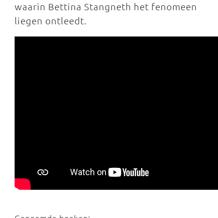
waarin Bettina Stangneth het fenomeen
liegen ontleedt.
Genoemde boeken: