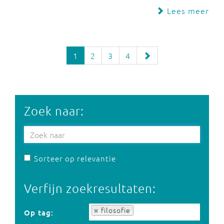
Lees meer
1
2
3
4
Zoek naar:
Sorteer op relevantie
Verfijn zoekresultaten:
Op tag:
filosofie
Op tag: