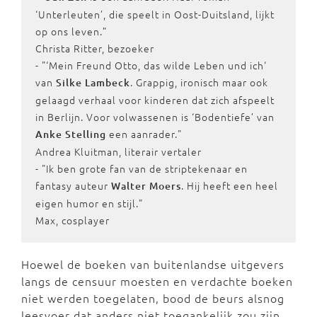
‘Unterleuten’, die speelt in Oost-Duitsland, lijkt
op ons leven.”
Christa Ritter, bezoeker
- "‘Mein Freund Otto, das wilde Leben und ich‘
van
. Grappig, ironisch maar ook
Silke Lambeck
gelaagd verhaal voor kinderen dat zich afspeelt
in Berlijn. Voor volwassenen is ‘Bodentiefe’ van
een aanrader."
Anke Stelling
Andrea Kluitman, literair vertaler
- "Ik ben grote fan van de striptekenaar en
fantasy auteur
. Hij heeft een heel
Walter Moers
eigen humor en stijl."
Max, cosplayer
Hoewel de boeken van buitenlandse uitgevers
langs de censuur moesten en verdachte boeken
niet werden toegelaten, bood de beurs alsnog
leesvoer dat anders niet toegankelijk zou zijn