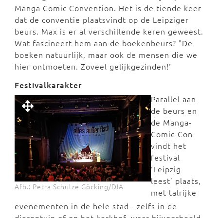
Manga Comic Convention. Het is de tiende keer
dat de conventie plaatsvindt op de Leipziger
beurs. Max is er al verschillende keren geweest.
Wat fascineert hem aan de boekenbeurs? "De
boeken natuurlijk, maar ook de mensen die we
hier ontmoeten. Zoveel gelijkgezinden!"
Festivalkarakter
Parallel aan
de beurs en
de Manga-
Comic-Con
vindt het
festival
‘Leipzig
leest’ plaats,
Afb.: Petra Schulze Göcking/DIA
met talrijke
evenementen in de hele stad - zelfs in de
dierentuin of op het kerkhof, waar bijvoorbeeld