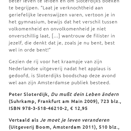
beter leven te leiden en om Sloterdijks boeken
te begrijpen. “Laat je verknochtheid aan
geriefelijke levenswijzen varen, vertoon je in
het gymnasium, bewijs dat het verschil tussen
volkomenheid en onvolkomenheid je niet
onverschillig laat, […] wantrouw de filister in
jezelf, die denkt dat je, zoals je nu bent, best
wel in orde bent!”
Gezien de rij voor het kraampje van zijn
Nederlandse uitgeverij nadat het applaus is
gedoofd, is Sloterdijks boodschap deze avond
wel aan zijn Amsterdamse publiek besteed.
Peter Sloterdijk,
Du mußt dein Leben ändern
(Suhrkamp, Frankfurt am Main 2009), 723 blz.,
ISBN 978-3-518-46210-2, € 12,95
Vertaald als
Je moet je leven veranderen
(Uitgeverij Boom, Amsterdam 2011), 510 blz.,