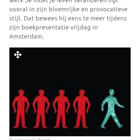
vooral in zijn bloemrijke en provocatieve
stijl. Dat bewees hij eens te meer tijdens
zijn boekpresentatie vrijdag in
Amsterdam.
© Uitgeverij Boom