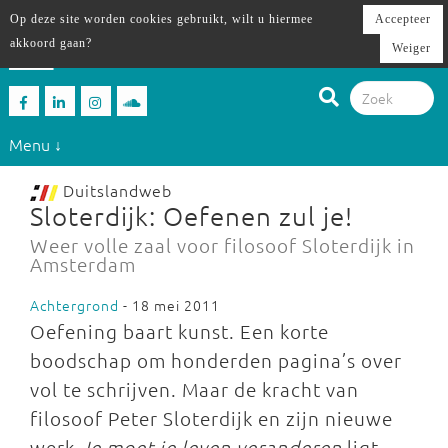
Op deze site worden cookies gebruikt, wilt u hiermee
Accepteer
akkoord gaan?
Weiger
Menu ↓
Duitslandweb
Sloterdijk: Oefenen zul je!
Weer volle zaal voor filosoof Sloterdijk in
Amsterdam
Achtergrond
- 18 mei 2011
Oefening baart kunst. Een korte
boodschap om honderden pagina’s over
vol te schrijven. Maar de kracht van
filosoof Peter Sloterdijk en zijn nieuwe
werk
Je moet je leven veranderen
ligt