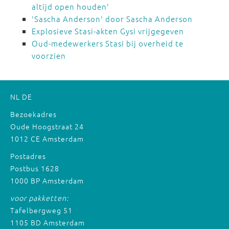
altijd open houden'
'Sascha Anderson' door Sascha Anderson
Explosieve Stasi-akten Gysi vrijgegeven
Oud-medewerkers Stasi bij overheid te
voorzien
NL
DE
Bezoekadres
Oude Hoogstraat 24
1012 CE Amsterdam
Postadres
Postbus 1628
1000 BP Amsterdam
voor pakketten:
Tafelbergweg 51
1105 BD Amsterdam