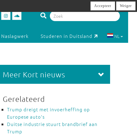
Accepteer
Weiger
Naslagwerk
Studeren in Duitsland
NL
Meer Kort nieuws
Gerelateerd
Trump dreigt met invoerheffing op
Europese auto's
Duitse industrie stuurt brandbrief aan
Trump