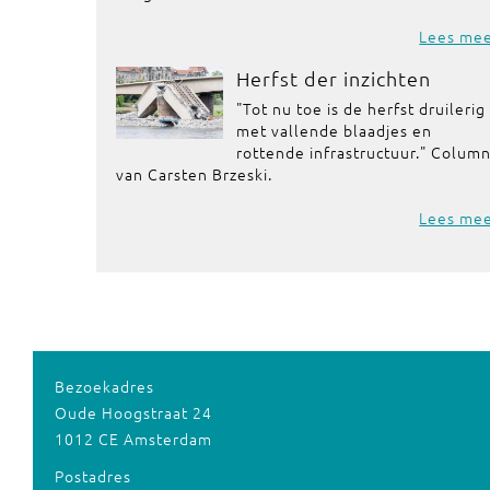
Lees me
Herfst der inzichten
"Tot nu toe is de herfst druilerig
met vallende blaadjes en
rottende infrastructuur." Colum
van Carsten Brzeski.
Lees me
Bezoekadres
Oude Hoogstraat 24
1012 CE Amsterdam
Postadres