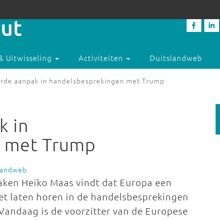
& Uitwisseling
Activiteiten
Duitslandweb
arde aanpak in handelsbesprekingen met Trump
k in
n met Trump
slandweb
aken Heiko Maas vindt dat Europa een
t laten horen in de handelsbesprekingen
Vandaag is de voorzitter van de Europese