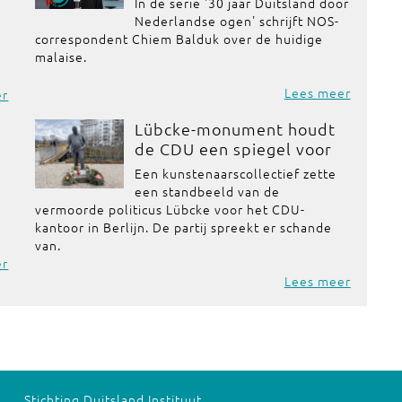
In de serie '30 jaar Duitsland door
Nederlandse ogen' schrijft NOS-
correspondent Chiem Balduk over de huidige
malaise.
Lees meer
er
Lübcke-monument houdt
de CDU een spiegel voor
Een kunstenaarscollectief zette
een standbeeld van de
vermoorde politicus Lübcke voor het CDU-
kantoor in Berlijn. De partij spreekt er schande
van.
er
Lees meer
Stichting Duitsland Instituut