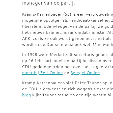
manager van de partij.
Kramp-Karrenbauer (55) is een vertrouwelin
mogelijke opvolger als kandidaat-kanselier. Z
liberale middenvleugel van de partij. Ze gol
het nieuwe kabinet, maar omdat minister Altm
AKK, zoals ze ook wordt genoemd, is net al
wordt in de Duitse media ook wel 'Mini-Mer
In 1998 werd Merkel zelf secretaris-generaal
op 26 februari moet de partij beslissen ove
CDU-gedelegeerden ook over het regeerakk
meer bij Zeit Online
en
Spiegel Online
Kramp-Karrenbauer volgt Peter Tauber op, di
de CDU is geweest en zich wegens ziekte niet
blog
kijkt Tauber terug op een tijd waarin hi