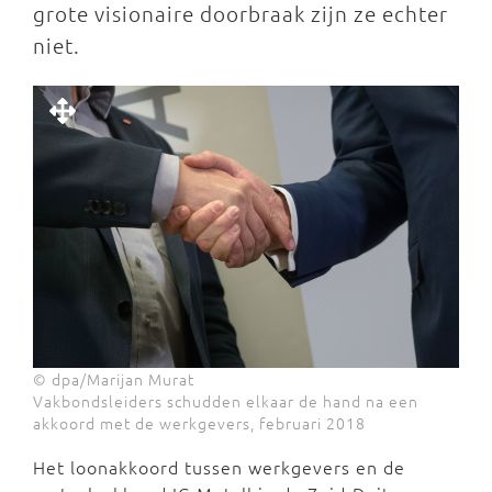
grote visionaire doorbraak zijn ze echter
niet.
© dpa/Marijan Murat
Vakbondsleiders schudden elkaar de hand na een
akkoord met de werkgevers, februari 2018
Het loonakkoord tussen werkgevers en de