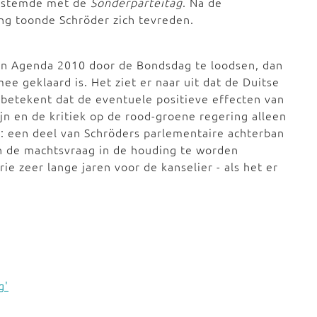
 instemde met de
Sonderparteitag
. Na de
g toonde Schröder zich tevreden.
ijn Agenda 2010 door de Bondsdag te loodsen, dan
ee geklaard is. Het ziet er naar uit dat de Duitse
 betekent dat de eventuele positieve effecten van
jn en de kritiek op de rood-groene regering alleen
r: een deel van Schröders parlementaire achterban
an de machtsvraag in de houding te worden
e zeer lange jaren voor de kanselier - als het er
g'