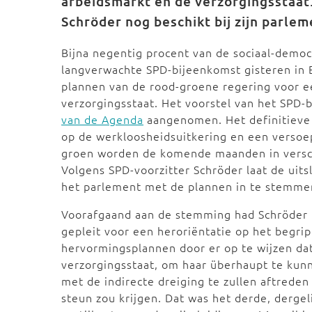
arbeidsmarkt en de verzorgingsstaat.
Schröder nog beschikt bij zijn parle
Bijna negentig procent van de sociaal-democ
langverwachte SPD-bijeenkomst gisteren in
plannen van de rood-groene regering voor e
verzorgingsstaat. Het voorstel van het SPD
van de Agenda
aangenomen. Het definitieve 
op de werkloosheidsuitkering en een versoep
groen worden de komende maanden in versch
Volgens SPD-voorzitter Schröder laat de uit
het parlement met de plannen in te stemme
Voorafgaand aan de stemming had Schröder 
gepleit voor een heroriëntatie op het begri
hervormingsplannen door er op te wijzen da
verzorgingsstaat, om haar überhaupt te kunn
met de indirecte dreiging te zullen aftreden
steun zou krijgen. Dat was het derde, derge