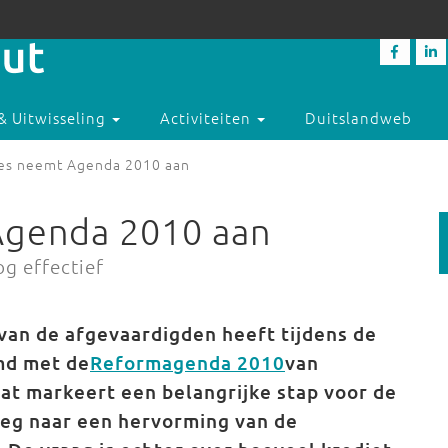
& Uitwisseling
Activiteiten
Duitslandweb
es neemt Agenda 2010 aan
Agenda 2010 aan
g effectief
van de afgevaardigden heeft tijdens de
md met de
Reformagenda 2010
van
at markeert een belangrijke stap voor de
eg naar een hervorming van de