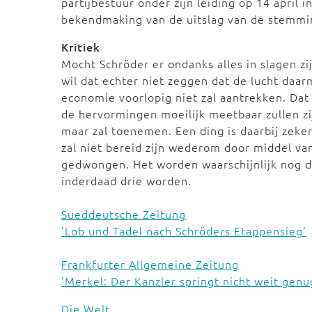
partijbestuur onder zijn leiding op 14 april
bekendmaking van de uitslag van de stemmin
Kritiek
Mocht Schröder er ondanks alles in slagen z
wil dat echter niet zeggen dat de lucht daarm
economie voorlopig niet zal aantrekken. Dat
de hervormingen moeilijk meetbaar zullen zi
maar zal toenemen. Een ding is daarbij zeke
zal niet bereid zijn wederom door middel v
gedwongen. Het worden waarschijnlijk nog dri
inderdaad drie worden.
Sueddeutsche Zeitung
'Lob und Tadel nach Schröders Etappensieg'
Frankfurter Allgemeine Zeitung
'Merkel: Der Kanzler springt nicht weit genu
Die Welt