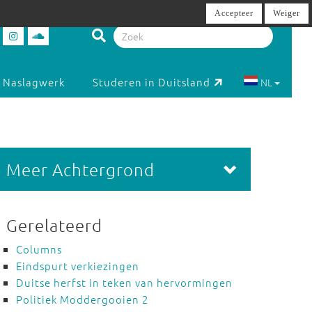
Accepteer
Weiger
Naslagwerk
Studeren in Duitsland
NL
Meer Achtergrond
Gerelateerd
Columns
Eindspurt verkiezingen
Duitse herfst in teken van hervormingen
Politiek Moddergooien 2