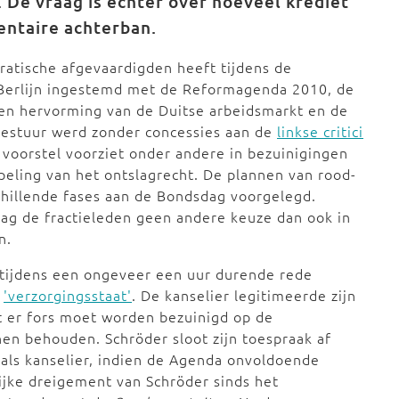
 De vraag is echter over hoeveel krediet
mentaire achterban.
ratische afgevaardigden heeft tijdens de
 Berlijn ingestemd met de Reformagenda 2010, de
en hervorming van de Duitse arbeidsmarkt en de
-bestuur werd zonder concessies aan de
linkse critici
voorstel voorziet onder andere in bezuinigingen
eling van het ontslagrecht. De plannen van rood-
illende fases aan de Bondsdag voorgelegd.
slag de fractieleden geen andere keuze dan ook in
n.
tijdens een ongeveer een uur durende rede
p
'verzorgingsstaat'
. De kanselier legitimeerde zijn
t er fors moet worden bezuinigd op de
en behouden. Schröder sloot zijn toespraak af
 als kanselier, indien de Agenda onvoldoende
lijke dreigement van Schröder sinds het