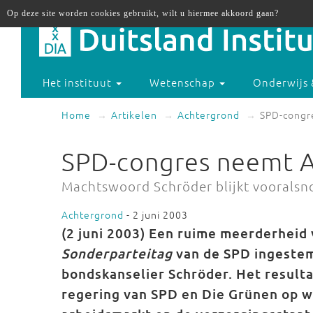
Op deze site worden cookies gebruikt, wilt u hiermee akkoord gaan?
Het instituut
Wetenschap
Onderwijs 
Home
Artikelen
Achtergrond
SPD-congr
SPD-congres neemt 
Machtswoord Schröder blijkt vooralsno
Achtergrond
- 2 juni 2003
(2 juni 2003) Een ruime meerderheid 
Sonderparteitag
van de SPD ingeste
bondskanselier Schröder. Het resulta
regering van SPD en Die Grünen op w