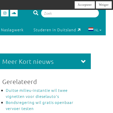
Accepteer
Weiger
Naslagwerk
Studeren in Duitsland
NL
Meer Kort nieuws
Gerelateerd
Duitse milieu-instantie wil twee
vignetten voor dieselauto's
Bondsregering wil gratis openbaar
vervoer testen