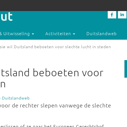
& Uitwisseling
Activiteiten
Duitslandweb
ie wil Duitsland beboeten voor slechte lucht in steden
itsland beboeten voor
en
e Duitslandweb
voor de rechter slepen vanwege de slechte
slissen of ze naar het Europees Gerechtshof