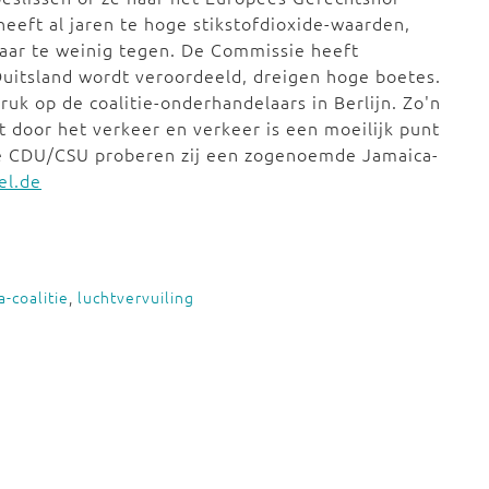
heeft al jaren te hoge stikstofdioxide-waarden,
aar te weinig tegen. De Commissie heeft
Duitsland wordt veroordeeld, dreigen hoge boetes.
uk op de coalitie-onderhandelaars in Berlijn. Zo'n
t door het verkeer en verkeer is een moeilijk punt
e CDU/CSU proberen zij een zogenoemde Jamaica-
el.de
-coalitie
,
luchtvervuiling