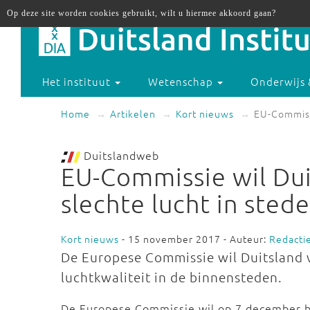
Op deze site worden cookies gebruikt, wilt u hiermee akkoord gaan?
Het instituut
Wetenschap
Onderwijs 
Home
Artikelen
Kort nieuws
EU-Commiss
Duitslandweb
EU-Commissie wil Du
slechte lucht in sted
Kort nieuws
- 15 november 2017 - Auteur:
Redacti
De Europese Commissie wil Duitsland 
luchtkwaliteit in de binnensteden.
De Europese Commissie wil op 7 december be