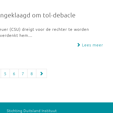
angeklaagd om tol-debacle
euer (CSU) dreigt voor de rechter te worden
jn verdenkt hem…
Lees meer
5
6
7
8
Stichting Duitsland Instituut