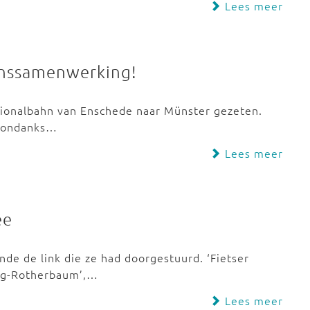
Lees meer
enssamenwerking!
egionalbahn van Enschede naar Münster gezeten.
k ondanks…
Lees meer
ee
ende de link die ze had doorgestuurd. ‘Fietser
rg-Rotherbaum’,…
Lees meer