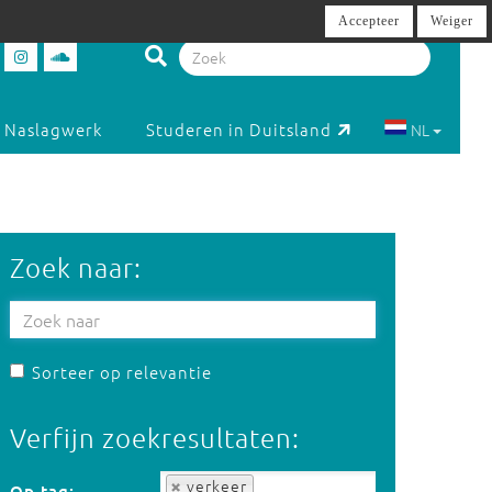
Accepteer
Weiger
Naslagwerk
Studeren in Duitsland
NL
Zoek naar:
Sorteer op relevantie
Verfijn zoekresultaten:
Op tag:
verkeer
Op tag: