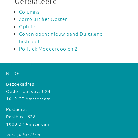
Gerelateerd
Columns
Zorro uit het Oosten
Opinie
Cohen opent nieuw pand Duitsland
Instituut
Politiek Moddergooien 2
NL
DE
Bezoekadres
Oude Hoogstraat 24
1012 CE Amsterdam
Postadres
Postbus 1628
1000 BP Amsterdam
voor pakketten: