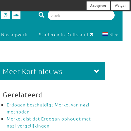
Accepteer
Weiger
Naslagwerk
Studeren in Duitsland
NL
Meer Kort nieuws
Gerelateerd
Erdogan beschuldigt Merkel van nazi-
methoden
Merkel eist dat Erdogan ophoudt met
nazi-vergelijkingen