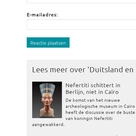
E-mailadres:
Reactie plaatsen
Lees meer over '
Duitsland en
Nefertiti schittert in
Berlijn, niet in Caïro
De komst van het nieuwe
archeologische museum in Caïro
heeft de discussie over de buste
van koningin Nefertiti
aangewakkerd.