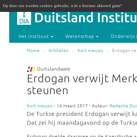
Op deze site worden cookies gebruikt, wilt u hiermee akkoord gaan?
Het instituut
Wetenschap
Onderwijs 
Home
Artikelen
Kort nieuws
Erdogan ver
Duitslandweb
Erdogan verwijt Merke
steunen
Kort nieuws
- 14 maart 2017 - Auteur:
Redactie Du
De Turkse president Erdogan verwijt ka
Dat zei hij maandagavond op de Turks
Erdogan doelde daarmee op de Koerdische ar