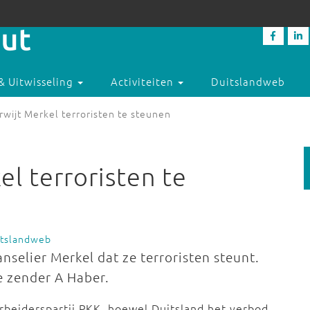
& Uitwisseling
Activiteiten
Duitslandweb
wijt Merkel terroristen te steunen
l terroristen te
itslandweb
nselier Merkel dat ze terroristen steunt.
e zender A Haber.
beiderspartij PKK, hoewel Duitsland het verbod