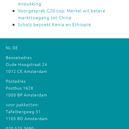
mislukking'
Voorgesprek G20-top: Merkel wil betere
markttoegang tot China
Scholz bezoekt Kenia en Ethiopië
NL
DE
Bezoekadres
Oude Hoogstraat 24
1012 CE Amsterdam
Postadres
Postbus 1628
1000 BP Amsterdam
voor pakketten:
Tafelbergweg 51
1105 BD Amsterdam
020 525 3690