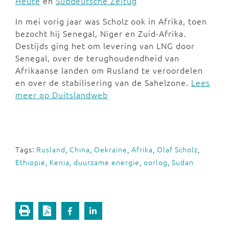
Heute
en
Süddeutsche Zeitug
In mei vorig jaar was Scholz ook in Afrika, toen
bezocht hij Senegal, Niger en Zuid-Afrika.
Destijds ging het om levering van LNG door
Senegal, over de terughoudendheid van
Afrikaanse landen om Rusland te veroordelen
en over de stabilisering van de Sahelzone.
Lees
meer op Duitslandweb
Tags:
Rusland
,
China
,
Oekraïne
,
Afrika
,
Olaf Scholz
,
Ethiopië
,
Kenia
,
duurzame energie
,
oorlog
,
Sudan