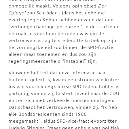
onmogelijk maakt. Volgens opinieblad
Der
Spiegel
zou Schröder tijdens het geheime
overleg tegen Köhler hebben gezegd dat een
“verhoogd chantage-potentieel” in de fractie en
de coalitie voor hem de reden was om de
vertrouwensvraag te stellen. De kritiek op zijn
hervormingsbeleid zou binnen de SPD-fractie
alleen maar toenemen en dus zou zijn
regeringsmeerderheid “instabiel” zijn.
Vanwege het feit dat deze informatie naar
buiten is gelekt is, kwam een stroom van kritiek
los van voornamelijk linkse SPD-leden. Köhler is
partijdig, vinden zij, luistert teveel naar de CDU
en zou zich met verkeerde mensen omringen.
Dat schaadt het vertrouwen, vinden zij. “Ik heb
alle Bondspresidenten sinds 1966
meegemaakt”, aldus SPD-vice-fractievoorzitter
Ludwig Stiegler, “maar geen enkele was politiek