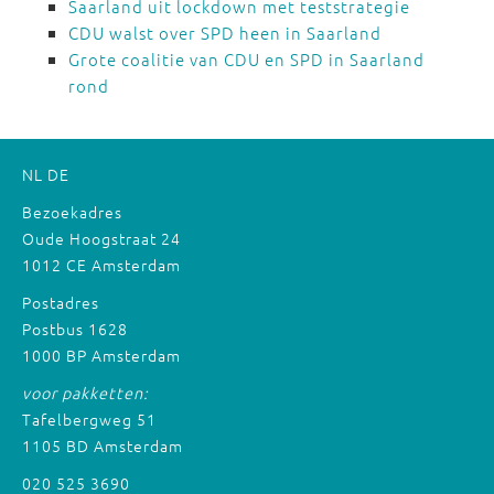
Saarland uit lockdown met teststrategie
CDU walst over SPD heen in Saarland
Grote coalitie van CDU en SPD in Saarland
rond
NL
DE
Bezoekadres
Oude Hoogstraat 24
1012 CE Amsterdam
Postadres
Postbus 1628
1000 BP Amsterdam
voor pakketten:
Tafelbergweg 51
1105 BD Amsterdam
020 525 3690