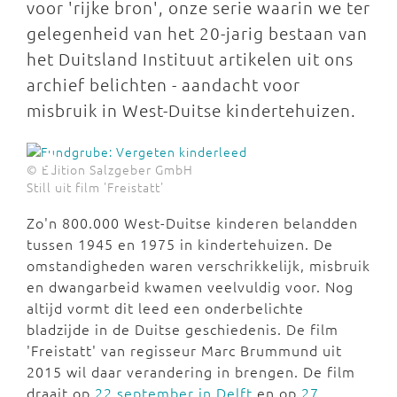
voor 'rijke bron', onze serie waarin we ter
gelegenheid van het 20-jarig bestaan van
het Duitsland Instituut artikelen uit ons
archief belichten - aandacht voor
misbruik in West-Duitse kindertehuizen.
© Edition Salzgeber GmbH
Still uit film 'Freistatt'
Zo'n 800.000 West-Duitse kinderen belandden
tussen 1945 en 1975 in kindertehuizen. De
omstandigheden waren verschrikkelijk, misbruik
en dwangarbeid kwamen veelvuldig voor. Nog
altijd vormt dit leed een onderbelichte
bladzijde in de Duitse geschiedenis. De film
'Freistatt' van regisseur Marc Brummund uit
2015 wil daar verandering in brengen. De film
draait op
22 september in Delft
en op
27