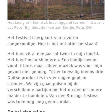
Het Ledig erf. Een stuk braakliggend terrein in Utrecht
dat Peter Bijl doet denken aan Berlijn. Foto: DIA.
Het festival is erg kort van tevoren
aangekondigd. Hoe is het initiatief ontstaan?
Het idee zit al een jaar of twee in mijn hoofd.
Het bleef maar sluimeren. Een bandjesavond
vond ik leuk, maar alleen muziek was voor mijn
gevoel niet genoeg. Tot er toevallig ineens drie
Duitse producties in vier dagen gepland
stonden. We zijn gaan polsen bij de
verschillende partijen om het op een of andere
manier te bundelen. Van een 9-daags festival
was toen nog lang geen sprake.
De bal ging rollen.