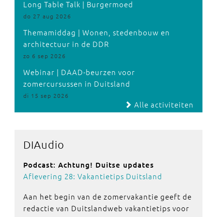
Long Table Talk | Burgermoed
do 27 aug 2026
Themamiddag | Wonen, stedenbouw en
architectuur in de DDR
zo 6 sep 2026
Webinar | DAAD-beurzen voor
zomercursussen in Duitsland
di 15 sep 2026
Alle activiteiten
DIAudio
Podcast: Achtung! Duitse updates
Aflevering 28: Vakantietips Duitsland
Aan het begin van de zomervakantie geeft de
redactie van Duitslandweb vakantietips voor