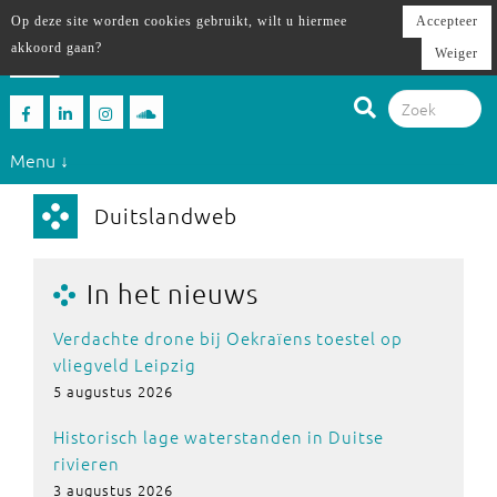
Op deze site worden cookies gebruikt, wilt u hiermee
Accepteer
akkoord gaan?
Weiger
Menu ↓
Duitslandweb
In het nieuws
Verdachte drone bij Oekraïens toestel op
vliegveld Leipzig
5 augustus 2026
Historisch lage waterstanden in Duitse
rivieren
3 augustus 2026