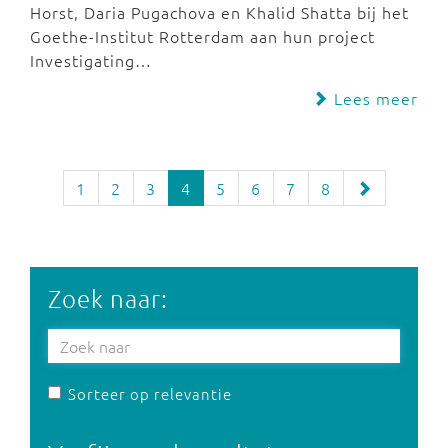
Horst, Daria Pugachova en Khalid Shatta bij het
Goethe-Institut Rotterdam aan hun project
Investigating…
Lees meer
1
2
3
4
5
6
7
8
Zoek naar:
Sorteer op relevantie