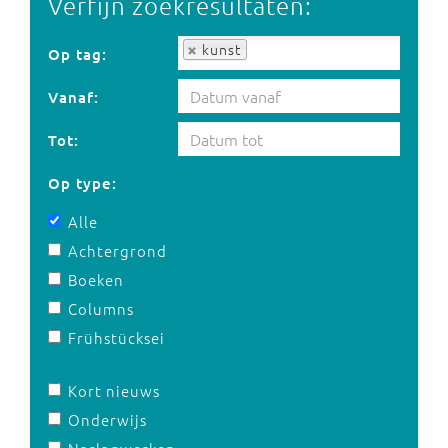
Verfijn zoekresultaten:
Op tag:
kunst
Op tag:
Vanaf:
Tot:
Op type:
Alle
Achtergrond
Boeken
Columns
Frühstücksei
Kort nieuws
Onderwijs