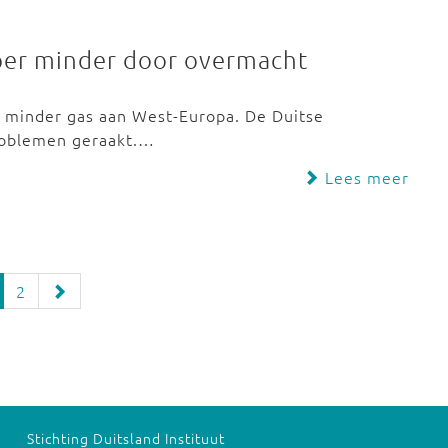
per minder door overmacht
l minder gas aan West-Europa. De Duitse
problemen geraakt.…
Lees meer
2
Stichting Duitsland Instituut