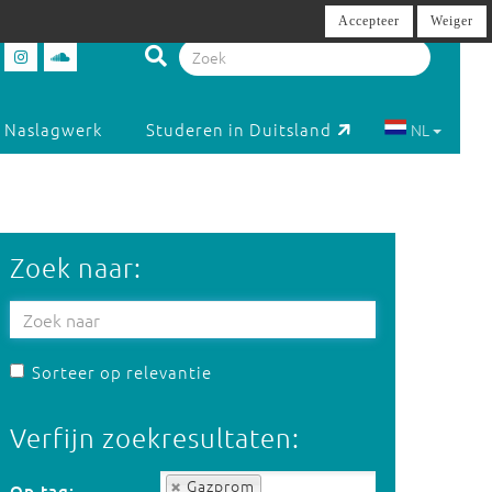
Accepteer
Weiger
Naslagwerk
Studeren in Duitsland
NL
Zoek naar:
Sorteer op relevantie
Verfijn zoekresultaten:
Op tag:
Gazprom
Op tag: