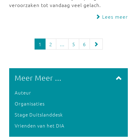
veroorzaken tot vandaag veel gelach.
Lees meer
1
2
...
5
6
Meer Meer ...
Auteur
Organisaties
Stage Duitslanddesk
Vrienden van het DIA