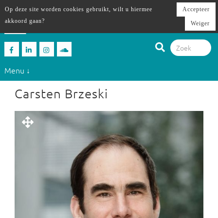
Op deze site worden cookies gebruikt, wilt u hiermee
Accepteer
akkoord gaan?
Weiger
Menu ↓
Carsten Brzeski