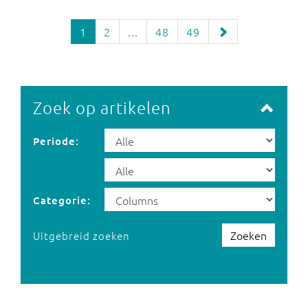
1
2
...
48
49
Zoek op artikelen
Periode:
Categorie:
Zoeken
Uitgebreid zoeken