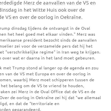
erdedigde Merz de aanvallen van de VS en
dinsdag in het Witte Huis ook over de
e VS en over de oorlog in Oekraïne.
Trump dinsdag tijdens de ontvangst in de Oval
nen het heel goed met elkaar vinden." Merz was
merikaanse president bezocht sinds de aanvallen
elier zei voor de verzamelde pers dat hij het
t "verschrikkelijke regime" in Iran weg te krijgen.
en over wat er daarna in het land moet gebeuren.
aak met Trump stond al langer op de agenda en zou
n van de VS met Europa en over de oorlog in
gekomen, waarbij Merz moet schipperen tussen de
en het belang om de VS te vriend te houden,
aken zei Merz in de Oval Office dat de VS en de
ver de oorlog in Oekraïne zei hij dat "we allemaal
igd, en dat de "territoriale en
 worden gegarandeerd.