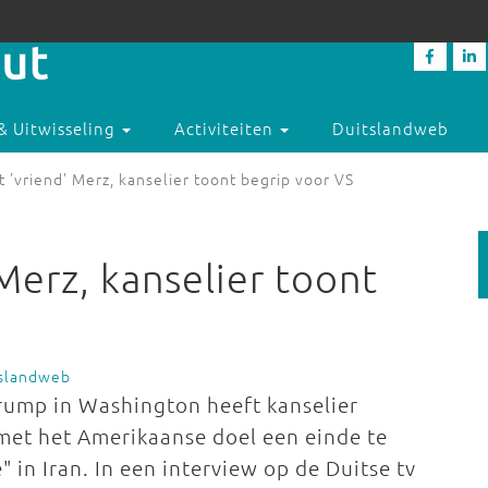
& Uitwisseling
Activiteiten
Duitslandweb
t 'vriend' Merz, kanselier toont begrip voor VS
 Merz, kanselier toont
tslandweb
Trump in Washington heeft kanselier
 met het Amerikaanse doel een einde te
 in Iran. In een interview op de Duitse tv