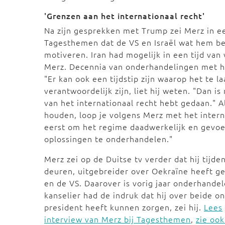
'Grenzen aan het internationaal recht'
Na zijn gesprekken met Trump zei Merz in 
Tagesthemen dat de VS en Israël wat hem be
motiveren. Iran had mogelijk in een tijd va
Merz. Decennia van onderhandelingen met het
"Er kan ook een tijdstip zijn waarop het te la
verantwoordelijk zijn, liet hij weten. "Dan is
van het internationaal recht hebt gedaan." Al
houden, loop je volgens Merz met het intern
eerst om het regime daadwerkelijk en gevoel
oplossingen te onderhandelen."
Merz zei op de Duitse tv verder dat hij tijd
deuren, uitgebreider over Oekraïne heeft g
en de VS. Daarover is vorig jaar onderhande
kanselier had de indruk dat hij over beide 
president heeft kunnen zorgen, zei hij.
Lees
interview van Merz bij Tagesthemen
,
zie oo