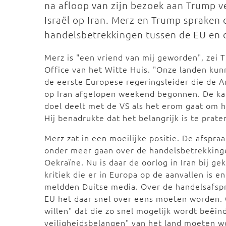
na afloop van zijn bezoek aan Trump v
Israël op Iran. Merz en Trump spraken 
handelsbetrekkingen tussen de EU en d
Merz is "een vriend van mij geworden", zei 
Office van het Witte Huis. "Onze landen kun
de eerste Europese regeringsleider die de A
op Iran afgelopen weekend begonnen. De kans
doel deelt met de VS als het erom gaat om he
Hij benadrukte dat het belangrijk is te prat
Merz zat in een moeilijke positie. De afspr
onder meer gaan over de handelsbetrekkinge
Oekraïne. Nu is daar de oorlog in Iran bij 
kritiek die er in Europa op de aanvallen is 
meldden Duitse media. Over de handelsafspr
EU het daar snel over eens moeten worden. O
willen" dat die zo snel mogelijk wordt beëind
veiligheidsbelangen" van het land moeten