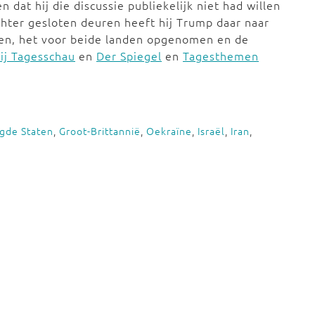
dat hij die discussie publiekelijk niet had willen
hter gesloten deuren heeft hij Trump daar naar
ken, het voor beide landen opgenomen en de
ij Tagesschau
en
Der Spiegel
en
Tagesthemen
gde Staten
,
Groot-Brittannië
,
Oekraïne
,
Israël
,
Iran
,