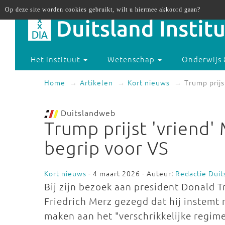
Op deze site worden cookies gebruikt, wilt u hiermee akkoord gaan?
Het instituut
Wetenschap
Onderwijs 
Home
Artikelen
Kort nieuws
Trump prijs
Duitslandweb
Trump prijst 'vriend'
begrip voor VS
Kort nieuws
- 4 maart 2026 - Auteur:
Redactie Dui
Bij zijn bezoek aan president Donald 
Friedrich Merz gezegd dat hij instemt
maken aan het "verschrikkelijke regime"