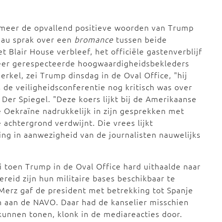
 meer de opvallend positieve woorden van Trump
hau sprak over een
bromance
tussen beide
 Blair House verbleef, het officiële gastenverblijf
zeer gerespecteerde hoogwaardigheidsbekleders
rkel, zei Trump dinsdag in de Oval Office, "hij
 de veiligheidsconferentie nog kritisch was over
t Der Spiegel. "Deze koers lijkt bij de Amerikaanse
Oekraïne nadrukkelijk in zijn gesprekken met
 achtergrond verdwijnt. Die vrees lijkt
ing in aanwezigheid van de journalisten nauwelijks
ei toen Trump in de Oval Office hard uithaalde naar
ereid zijn hun militaire bases beschikbaar te
 Merz gaf de president met betrekking tot Spanje
en aan de NAVO. Daar had de kanselier misschien
kunnen tonen, klonk in de mediareacties door.