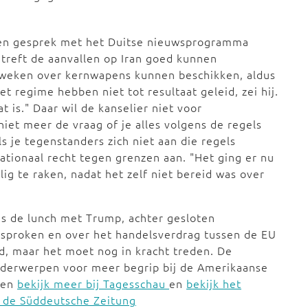
een gesprek met het Duitse nieuwsprogramma
treft de aanvallen op Iran goed kunnen
n weken over kernwapens kunnen beschikken, aldus
 regime hebben niet tot resultaat geleid, zei hij.
at is." Daar wil de kanselier niet voor
 niet meer de vraag of je alles volgens de regels
s je tegenstanders zich niet aan die regels
ationaal recht tegen grenzen aan. "Het ging er nu
ig te raken, nadat het zelf niet bereid was over
ens de lunch met Trump, achter gesloten
esproken en over het handelsverdrag tussen de EU
ld, maar het moet nog in kracht treden. De
onderwerpen voor meer begrip bij de Amerikaanse
en
bekijk meer bij Tagesschau
en
bekijk het
k de Süddeutsche Zeitung