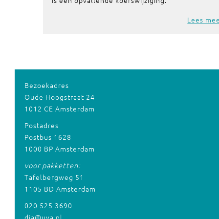
is een opvallende koerswijziging.
Lees me
Bezoekadres
Oude Hoogstraat 24
1012 CE Amsterdam
Postadres
Postbus 1628
1000 BP Amsterdam
voor pakketten:
Tafelbergweg 51
1105 BD Amsterdam
020 525 3690
dia@uva.nl