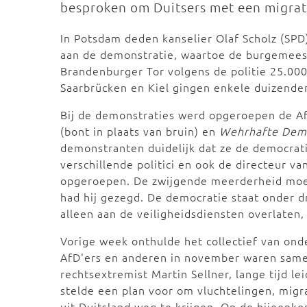
besproken om Duitsers met een migrati
In Potsdam deden kanselier Olaf Scholz (SP
aan de demonstratie, waartoe de burgemeest
Brandenburger Tor volgens de politie 25.00
Saarbrücken en Kiel gingen enkele duizende
Bij de demonstraties werd opgeroepen de Af
(bont in plaats van bruin) en
Wehrhafte Dem
demonstranten duidelijk dat ze de democrat
verschillende politici en ook de directeur v
opgeroepen. De zwijgende meerderheid moet
had hij gezegd. De democratie staat onder 
alleen aan de veiligheidsdiensten overlaten
Vorige week onthulde het collectief van onde
AfD'ers en anderen in november waren sam
rechtsextremist Martin Sellner, lange tijd le
stelde een plan voor om vluchtelingen, mig
uit Duitsland weg te krijgen. Op de bijeen