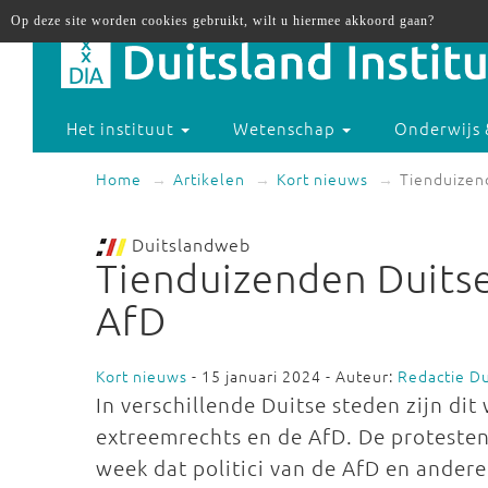
Op deze site worden cookies gebruikt, wilt u hiermee akkoord gaan?
Het instituut
Wetenschap
Onderwijs 
Home
Artikelen
Kort nieuws
Tienduizen
Duitslandweb
Tienduizenden Duits
AfD
Kort nieuws
- 15 januari 2024 - Auteur:
Redactie D
In verschillende Duitse steden zijn d
extreemrechts en de AfD. De protesten 
week dat politici van de AfD en ander