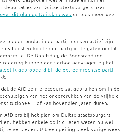
k deportaties van Duitse staatsburgers naar
over dit plan op Duitslandweb
en lees meer over
erbieden omdat in de partij mensen actief zijn
heidsdiensten houden de partij in de gaten omdat
democratie. De Bondsdag, de Bondsraad (de
e regering kunnen een verbod aanvragen bij het
aldelijk geprobeerd bij de extreemrechtse partij
kt.
dat de AfD zo'n procedure zal gebruiken om in de
 beschuldigen van het onderdrukken van de vrijheid
onstitutioneel Hof kan bovendien jaren duren.
n AfD'ers bij het plan om Duitse staatsburgers
rken, hebben enkele politici laten weten nu wel
ij te verbieden. Uit een peiling bleek vorige week