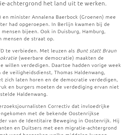
e-achtergrond het land uit te werken.
D) en minister Annalena Baerbock (Groenen) mee
er had opgeroepen. In Berlijn kwamen bij de
0 mensen bijeen. Ook in Duisburg, Hamburg,
n mensen de straat op.
D te verbieden. Met leuzen als
Bunt statt Braun
okratie
(weerbare democratie) maakten de
ie willen verdedigen. Daartoe hadden vorige week
an de veiligheidsdienst, Thomas Haldenwang,
 zich laten horen en de democratie verdedigen,
druk en burgers moeten de verdediging ervan niet
, stelde Haldenwang.
rzoeksjournalisten Correctiv dat invloedrijke
engekomen met de bekende Oostenrijkse
ider van de Identitaire Beweging in Oostenrijk. Hij
ranten en Duitsers met een migratie-achtergrond
komst werd besproken welke middelen kunnen