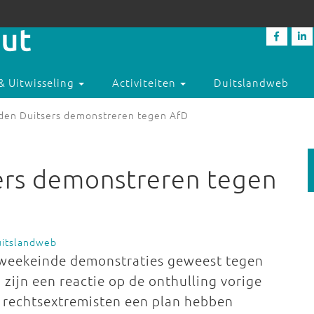
& Uitwisseling
Activiteiten
Duitslandweb
den Duitsers demonstreren tegen AfD
ers demonstreren tegen
uitslandweb
it weekeinde demonstraties geweest tegen
zijn een reactie op de onthulling vorige
e rechtsextremisten een plan hebben