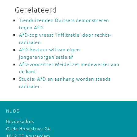
Gerelateerd
Tienduizenden Duitsers demonstreren
tegen AfD
AfD-top vreest 'infiltratie' door rechts-
radicalen
AfD-bestuur wil van eigen
jongerenorganisatie af
AfD-voorzitter Weidel zet medewerker aan
de kant
Studie: AfD en aanhang worden steeds
radicaler
NL
DE
Bezoekadres
Oude Hoogstraat 24
1012 CE Amsterdam