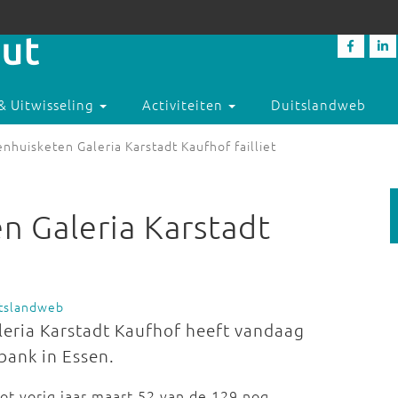
& Uitwisseling
Activiteiten
Duitslandweb
nhuisketen Galeria Karstadt Kaufhof failliet
n Galeria Karstadt
itslandweb
eria Karstadt Kaufhof heeft vandaag
bank in Essen.
oot vorig jaar maart 52 van de 129 nog