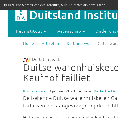
Op deze site worden cookies gebruikt, wilt u hiermee akkoord gaan?
Het instituut
Wetenschap
Onderwijs 
Home
Artikelen
Kort nieuws
Duitse ware
Duitslandweb
Duitse warenhuiskete
Kaufhof failliet
Kort nieuws
- 9 januari 2024 - Auteur:
Redactie Du
De bekende Duitse warenhuisketen Gal
faillissement aangevraagd bij de recht
Het concern was al langer noodlijdend en sl