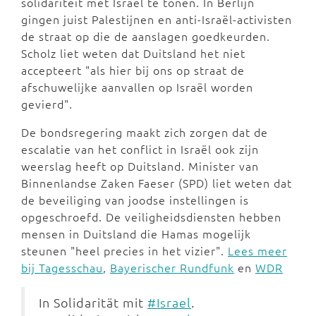
solidariteit met Israël te tonen. In Berlijn
gingen juist Palestijnen en anti-Israël-activisten
de straat op die de aanslagen goedkeurden.
Scholz liet weten dat Duitsland het niet
accepteert "als hier bij ons op straat de
afschuwelijke aanvallen op Israël worden
gevierd".
De bondsregering maakt zich zorgen dat de
escalatie van het conflict in Israël ook zijn
weerslag heeft op Duitsland. Minister van
Binnenlandse Zaken Faeser (SPD) liet weten dat
de beveiliging van joodse instellingen is
opgeschroefd. De veiligheidsdiensten hebben
mensen in Duitsland die Hamas mogelijk
steunen "heel precies in het vizier".
Lees meer
bij Tagesschau
,
Bayerischer Rundfunk
en
WDR
In Solidarität mit
#Israel
.