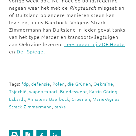
vorige week ook. Nu moet de bondsregering
nagaan waar het met de
Ringtausch
misgaat en
of Duitsland op andere manieren steun kan
leveren, aldus Baerbock. Volgens Strack-
Zimmermann kan Duitsland in ieder geval tanks
van het type Marder en transportvliegtuigen
aan Oekraïne leveren.
Lees meer bij ZDF Heute
en
Der Spiegel
Tags:
fdp
,
defensie
,
Polen
,
die Grünen
,
Oekraïne
,
Tsjechië
,
wapenexport
,
Bundeswehr
,
Katrin Göring-
Eckardt
,
Annalena Baerbock
,
Groenen
,
Marie-Agnes
Strack-Zimmermann
,
tanks